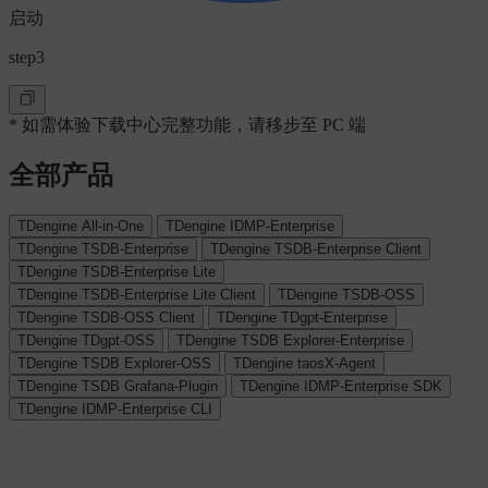
启动
step3
* 如需体验下载中心完整功能，请移步至 PC 端
全部产品
TDengine All-in-One
TDengine IDMP-Enterprise
TDengine TSDB-Enterprise
TDengine TSDB-Enterprise Client
TDengine TSDB-Enterprise Lite
TDengine TSDB-Enterprise Lite Client
TDengine TSDB-OSS
TDengine TSDB-OSS Client
TDengine TDgpt-Enterprise
TDengine TDgpt-OSS
TDengine TSDB Explorer-Enterprise
TDengine TSDB Explorer-OSS
TDengine taosX-Agent
TDengine TSDB Grafana-Plugin
TDengine IDMP-Enterprise SDK
TDengine IDMP-Enterprise CLI