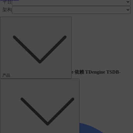
平台
架构
filename
version
size
md5
Release Notes
说明：TDengine IDMP-Enterprise 依赖 TDengine TSDB-
产品
Enterprise 3.3.7.0+
TDengine All-in-One 安装手册
下载
部署说明