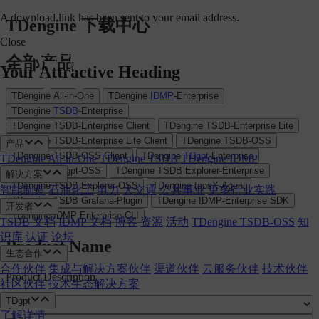
A download link has been sent to your email address.
跳
TDengine 下载中心
至
Close
内
全部产品
容
Your Attractive Heading
TDengine All-in-One
TDengine
IDMP
-Enterprise
TDengine
TSDB
-Enterprise
TDengine TSDB-Enterprise Client
TDengine TSDB-Enterprise Lite
TDengine TSDB-Enterprise Lite Client
TDengine TSDB-OSS
产品
TDengine TSDB-OSS Client
TDengine
TDgpt
-Enterprise
TDengine All-in-One
TDengine TSDB
TDengine IDMP
TDengine TDgpt-OSS
TDengine TSDB Explorer-Enterprise
解决方案
TDengine TSDB Explorer-OSS
TDengine taosX-Agent
智能制造
石油化工
电力
大交通
公共事业
更多行业实践
TDengine TSDB Grafana-Plugin
TDengine IDMP-Enterprise SDK
开发者
TDengine IDMP-Enterprise CLI
TSDB 文档
IDMP 文档
博客
资源
活动
TDengine TSDB-OSS
知
识库
认证
论坛
Product Name
生态合作
合作伙伴
集成与解决方案伙伴
渠道伙伴
云服务伙伴
技术伙伴
Product Description
社区伙伴
技术生态解决方案
TDgpt
版本
了解详情