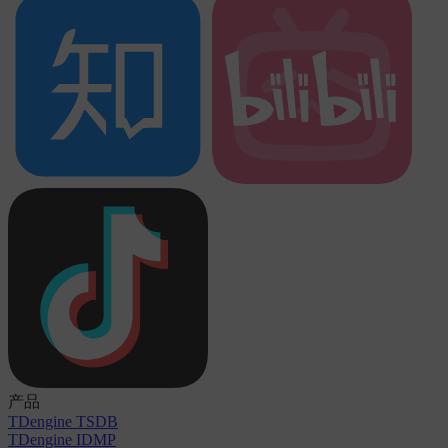
产品
TDengine TSDB
TDengine IDMP