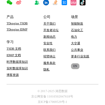
产品
公司
场景
TDengine TSDB
关于我们
智能制造
TDengine IDMP
开发者论坛
石油化工
新闻动态
电力
学习
安全性
大交通
TSDB 文档
联系我们
公共事业
IDMP 文档
招贤纳士
更多行业实践
时序数据库知识
服务条款
EN
实时数据库知识
隐私
博客
资源
© 2017-2025 涛思数据
京公网安备 11010502047618号
京ICP备17069529号-1