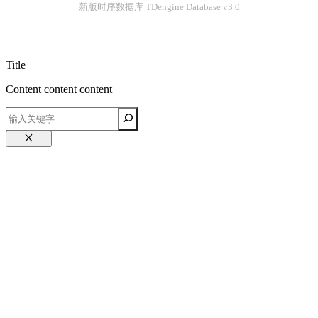
新版时序数据库 TDengine Database v3.0
Title
Content content content
关
闭