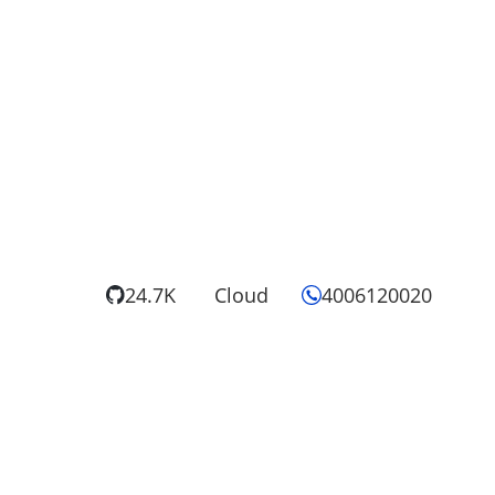
24.7K
Cloud
4006120020