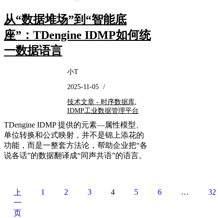
从“数据堆场”到“智能底
座”：TDengine IDMP如何统
一数据语言
小T
2025-11-05
/
技术文章 - 时序数据库
,
IDMP工业数据管理平台
TDengine IDMP 提供的元素—属性模型、
单位转换和公式映射，并不是锦上添花的
功能，而是一整套方法论，帮助企业把“各
说各话”的数据翻译成“同声共语”的语言。
1
2
3
4
5
6
…
32
上
一
页