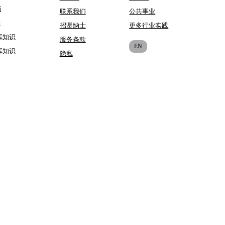
档
联系我们
公共事业
档
招贤纳士
更多行业实践
库知识
服务条款
EN
库知识
隐私