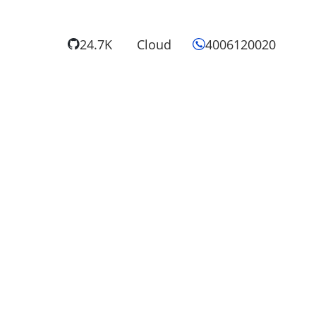
24.7K
Cloud
4006120020