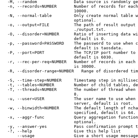
  -M, --random               Data source is randomly ge
  -n, --records=NUMBER       Number of records for each
                             10000.

  -N, --normal-table         Only create normal table w
                             optional.

  -o, --output=FILE          The path of result output 
                             ./output.txt.

  -O, --disorder=NUMBER      Ratio of inserting data wi
                             default is 0.

  -p, --password=PASSWORD    The password to use when c
                             default is taosdata.

  -P, --port=PORT            The TCP/IP port number to 
                             default is 6030.

  -r, --rec-per-req=NUMBER   Number of records in each 
                             is 30000.

  -R, --disorder-range=NUMBER   Range of disordered tim
  -S, --time-step=NUMBER     Timestamp step in millisec
  -t, --tables=NUMBER        Number of child tables, de
  -T, --threads=NUMBER       The number of thread when 
                             8.

  -u, --user=USER            The user name to use when 
                             server, default is root.

  -w, --binwidth=NUMBER      The default length of ncha
                             specified, default is 64.

  -x, --aggr-func            Query aggregation function
                             optional.

  -y, --answer-yes           Pass confirmation prompt t
  -?, --help                 Give this help list

      --usage                Give a short usage message
