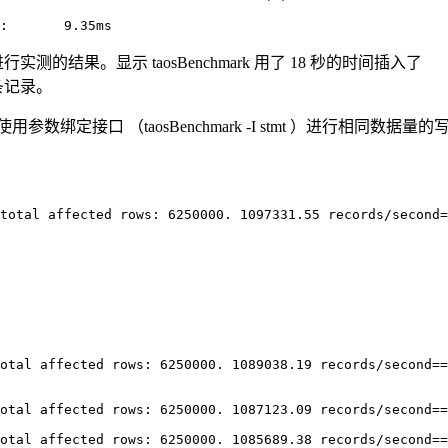
:       9.35ms
实测的结果。显示 taosBenchmark 用了 18 秒的时间插入了
 条记录。
绑定接口 （taosBenchmark -I stmt ）进行相同数据量的
total affected rows: 6250000. 1097331.55 records/second=
otal affected rows: 6250000. 1089038.19 records/second==
otal affected rows: 6250000. 1087123.09 records/second==
otal affected rows: 6250000. 1085689.38 records/second==