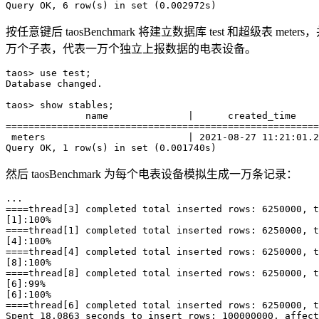
Query OK, 6 row(s) in set (0.002972s)
按任意键后 taosBenchmark 将建立数据库 test 和超级表 met
万个子表，代表一万个独立上报数据的电表设备。
taos> use test;

Database changed.

taos> show stables;

              name              |      created_time    
=======================================================
 meters                         | 2021-08-27 11:21:01.2
Query OK, 1 row(s) in set (0.001740s)
然后 taosBenchmark 为每个电表设备模拟生成一万条记录：
...

====thread[3] completed total inserted rows: 6250000, t
[1]:100%

====thread[1] completed total inserted rows: 6250000, t
[4]:100%

====thread[4] completed total inserted rows: 6250000, t
[8]:100%

====thread[8] completed total inserted rows: 6250000, t
[6]:99%

[6]:100%

====thread[6] completed total inserted rows: 6250000, t
Spent 18.0863 seconds to insert rows: 100000000, affect