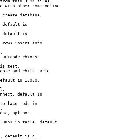
from this JSON file),

e with other commandline

 create database,

 default is

 default is

 rows insert into

.

 unicode chinese

is test.

able and child table

efault is 10000.

l.

nnect, default is

terlace mode in

.

osc, options:

lumns in table, default

, default is d.
