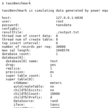
$ taosBenchmark

taosBenchmark is simulating data generated by power equ
host:                       127.0.0.1:6030

user:                       root

password:                   taosdata

configDir:

resultFile:                 ./output.txt

thread num of insert data:  8

thread num of create table: 8

top insert interval:        0

number of records per req:  30000

max sql length:             1048576

database count:             1

database[0]:

  database[0] name:      test

  drop:                  yes

  replica:               1

  precision:             ms

  super table count:     1

  super table[0]:

      stbName:           meters

      autoCreateTable:   no

      childTblExists:    no

      childTblCount:     10000

      childTblPrefix:    d

      dataSource:        rand

      iface:             taosc
