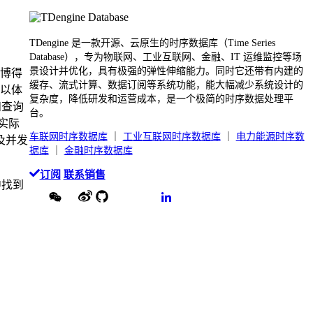
TDengine 是一款开源、云原生的时序数据库（Time Series
Database），专为物联网、工业互联网、金融、IT 运维监控等场
景设计并优化，具有极强的弹性伸缩能力。同时它还带有内建的
能博得
缓存、流式计算、数据订阅等系统功能，能大幅减少系统设计的
可以体
复杂度，降低研发和运营成本，是一个极简的时序数据处理平
入和查询
台。
照实际
车联网时序数据
库
｜
工业互联网
时序
数据库
｜
电力能源时序数
及并发
据库
｜
金融时序数据库
订阅
联系销售
中找到