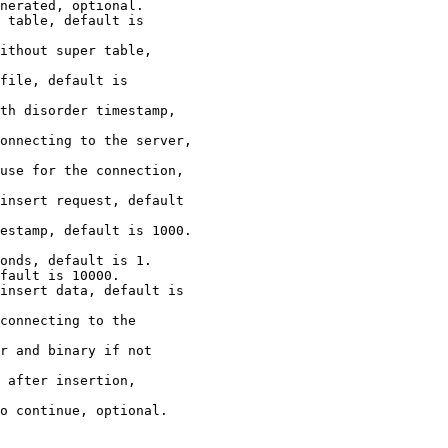
nerated, optional.

 table, default is

ithout super table,

file, default is

th disorder timestamp,

onnecting to the server,

use for the connection,

insert request, default

estamp, default is 1000.

onds, default is 1.

fault is 10000.

insert data, default is

connecting to the

r and binary if not

 after insertion,

o continue, optional.
