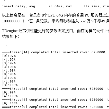
insert delay, avg:      28.64ms, max:     112.92ms, min
以上信息是在一台具备 8个CPU 64G 内存的普通 PC 服务器上进行
100000000 （一亿）条记录，平均每秒钟插入 552 万 9千零49
TDengine 还提供性能更好的参数绑定接口，而在同样的硬件上使用参数
结果如下：
...

====thread[14] completed total inserted rows: 6250000, 
[9]:97%

[4]:97%

[3]:97%

[3]:98%

[4]:98%

[9]:98%

[3]:99%

[4]:99%

[3]:100%

====thread[3] completed total inserted rows: 6250000, t
[9]:99%

[4]:100%

====thread[4] completed total inserted rows: 6250000, t
[9]:100%

====thread[9] completed total inserted rows: 6250000, t