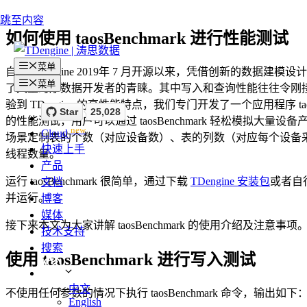
跳至内容
如何使用 taosBenchmark 进行性能测试
菜单
自从 TDengine 2019年 7 月开源以来，凭借创新的数
菜单
了大量时序数据开发者的青睐。其中写入和查询性能往往令刚接触 
验到 TDengine 的高性能特点，我们专门开发了一个应用程序 taosBe
的性能测试，用户可以通过 taosBenchmark 轻松模拟大量设备
new
Cloud
场景定制表的个数（对应设备数）、表的列数（对应每个设备
快速上手
线程数量。
产品
运行 taosBenchmark 很简单，通过下载
TDengine 安装包
或者自
文档
并运行。
博客
媒体
接下来本文为大家讲解 taosBenchmark 的使用介绍及注意事项
技术支持
搜索
使用 taosBenchmark 进行写入测试
中文
不使用任何参数的情况下执行 taosBenchmark 命令，输出如下
English