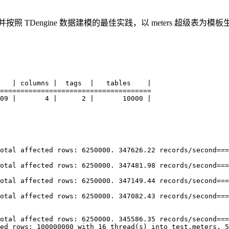
ers，并按照 TDengine 数据建模的最佳实践，以 meters 超级表为模
   | columns |  tags  |   tables    |

=====================================

09 |       4 |      2 |       10000 |

otal affected rows: 6250000. 347626.22 records/second===
otal affected rows: 6250000. 347481.98 records/second===
otal affected rows: 6250000. 347149.44 records/second===
otal affected rows: 6250000. 347082.43 records/second===
otal affected rows: 6250000. 345586.35 records/second===
ed rows: 100000000 with 16 thread(s) into test.meters. 5