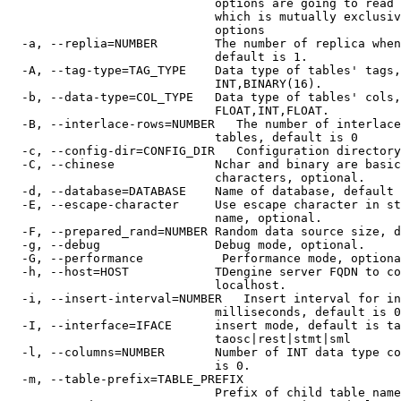
                             options are going to read 
                             which is mutually exclusiv
                             options

  -a, --replia=NUMBER        The number of replica when
                             default is 1.

  -A, --tag-type=TAG_TYPE    Data type of tables' tags,
                             INT,BINARY(16).

  -b, --data-type=COL_TYPE   Data type of tables' cols,
                             FLOAT,INT,FLOAT.

  -B, --interlace-rows=NUMBER   The number of interlace
                             tables, default is 0

  -c, --config-dir=CONFIG_DIR   Configuration directory
  -C, --chinese              Nchar and binary are basic
                             characters, optional.

  -d, --database=DATABASE    Name of database, default 
  -E, --escape-character     Use escape character in st
                             name, optional.

  -F, --prepared_rand=NUMBER Random data source size, d
  -g, --debug                Debug mode, optional.

  -G, --performance           Performance mode, optiona
  -h, --host=HOST            TDengine server FQDN to co
                             localhost.

  -i, --insert-interval=NUMBER   Insert interval for in
                             milliseconds, default is 0
  -I, --interface=IFACE      insert mode, default is ta
                             taosc|rest|stmt|sml

  -l, --columns=NUMBER       Number of INT data type co
                             is 0.

  -m, --table-prefix=TABLE_PREFIX

                             Prefix of child table name