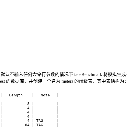
。默认不输入任何命令行参数的情况下 taosBenchmark 将模拟生
t 的数据库，并创建一个名为 meters 的超级表，其中表结构为
|   Length    |   Note   |

==========================

|           8 |          |

|           4 |          |

|           4 |          |

|           4 |          |

|           4 | TAG      |

|          64 | TAG      |
