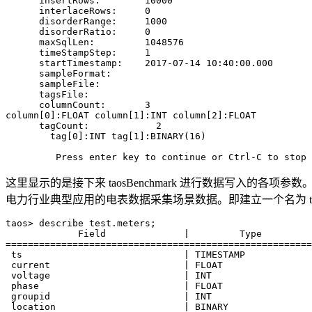
      insertRows:        10000

      interlaceRows:     0

      disorderRange:     1000

      disorderRatio:     0

      maxSqlLen:         1048576

      timeStampStep:     1

      startTimestamp:    2017-07-14 10:40:00.000

      sampleFormat:

      sampleFile:

      tagsFile:

      columnCount:       3

column[0]:FLOAT column[1]:INT column[2]:FLOAT

      tagCount:            2

        tag[0]:INT tag[1]:BINARY(16)

         Press enter key to continue or Ctrl-C to stop
这里显示的是接下来 taosBenchmark 进行数据写入的各项参数
电力行业典型应用的电表数据采集场景数据。即建立一个名为 tes
taos> describe test.meters;

             Field              |         Type         
=======================================================
 ts                             | TIMESTAMP            
 current                        | FLOAT                
 voltage                        | INT                  
 phase                          | FLOAT                
 groupid                        | INT                  
 location                       | BINARY               