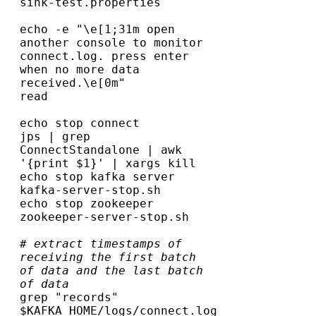
echo -e "\e[1;31m open 
another console to monitor 
connect.log. press enter 
when no more data 
received.\e[0m"
echo stop connect
jps | grep 
ConnectStandalone | awk 
'{print $1}' | xargs kill
echo stop kafka server
kafka-server-stop.sh
echo stop zookeeper
zookeeper-server-stop.sh
# extract timestamps of 
receiving the first batch 
of data and the last batch 
of data
grep "records" 
$KAFKA_HOME/logs/connect.log  