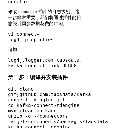
nnectors
修改 Connector 插件的日志级别。这
一步非常重要，我们将通过插件的日
志统计同步数据花费的时间。
vi connect-
log4j.properties
追加
log4j.logger.com.taosdata.
kafka.connect.sink=DEBUG
第三步：编译并安装插件
git clone 
git@github.com:taosdata/kafka-
connect-tdengine.git
cd kafka-connect-tdengine
mvn clean package
unzip -d ~/connectors 
target/components/packages/taosdata-
kafka-connect-tdengine-