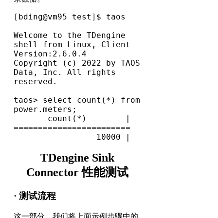
Welcome to the TDengine 
shell from Linux, Client 
Version:2.6.0.4
Copyright (c) 2022 by TAOS 
Data, Inc. All rights 
reserved.
taos> select count(*) from 
power.meters;
       count(*)        |
========================
                 10000 |
TDengine Sink
Connector 性能测试
· 测试流程
这一部分，我们将上面示例步骤中的