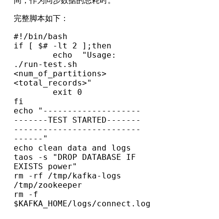
间，作为同步数据的总耗时。
完整脚本如下：
#!/bin/bash
if [ $# -lt 2 ];then
        echo  "Usage: 
./run-test.sh 
<num_of_partitions>  
<total_records>"
        exit 0
fi

echo "--------------------
-------TEST STARTED-------
--------------------------
------"
echo clean data and logs
taos -s "DROP DATABASE IF 
EXISTS power"
rm -rf /tmp/kafka-logs 
/tmp/zookeeper
rm -f 
$KAFKA_HOME/logs/connect.log