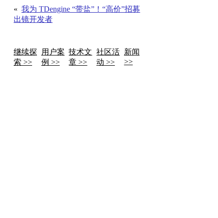
«
我为 TDengine “带盐”！“高价”招募
出镜开发者
继续探
用户案
技术文
社区活
新闻
>>
索 >>
例 >>
章 >>
动 >>