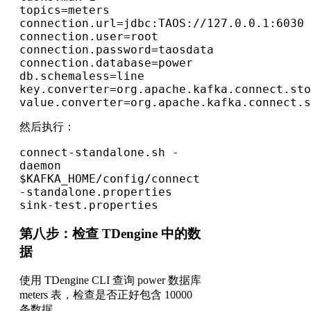
topics=meters
connection.url=jdbc:TAOS://127.0.0.1:6030
connection.user=root
connection.password=taosdata
connection.database=power
db.schemaless=line
key.converter=org.apache.kafka.connect.sto
value.converter=org.apache.kafka.connect.s
然后执行：
connect-standalone.sh -
daemon 
$KAFKA_HOME/config/connect
-standalone.properties 
sink-test.properties
第八步：检查 TDengine 中的数
据
使用 TDengine CLI 查询 power 数据库
meters 表，检查是否正好包含 10000
条数据。