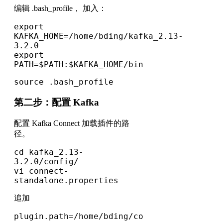
编辑 .bash_profile， 加入：
export 
KAFKA_HOME=/home/bding/kafka_2.13-
3.2.0
export 
PATH=$PATH:$KAFKA_HOME/bin
source .bash_profile
第二步：配置 Kafka
配置 Kafka Connect 加载插件的路
径。
cd kafka_2.13-
3.2.0/config/
vi connect-
standalone.properties
追加
plugin.path=/home/bding/co