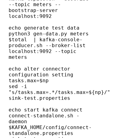
--topic meters --
bootstrap-server 
localhost:9092
echo generate test data
python3 gen-data.py meters 
$total  | kafka-console-
producer.sh --broker-list 
localhost:9092 --topic 
echo alter connector 
configuration setting 
tasks.max=$np
sed -i  
"s/tasks.max=.*/tasks.max=${np}/"  
sink-test.properties
echo start kafka connect
connect-standalone.sh -
daemon 
$KAFKA_HOME/config/connect-
standalone.properties 