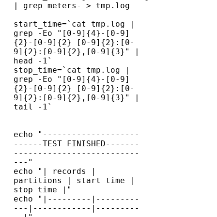
| grep meters- > tmp.log
start_time=`cat tmp.log | 
grep -Eo "[0-9]{4}-[0-9]
{2}-[0-9]{2} [0-9]{2}:[0-
9]{2}:[0-9]{2},[0-9]{3}" | 
head -1`
stop_time=`cat tmp.log | 
grep -Eo "[0-9]{4}-[0-9]
{2}-[0-9]{2} [0-9]{2}:[0-
9]{2}:[0-9]{2},[0-9]{3}" | 
echo "--------------------
------TEST FINISHED-------
--------------------------
---"
echo "| records | 
partitions | start time | 
stop time |"
echo "|---------|---------
---|------------|---------