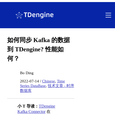
跳
至
内
容
如何同步 Kafka 的数据
到 TDengine? 性能如
何？
Bo Ding
2022-07-14 /
Chinese
,
Time
Series DataBase
,
技术文章 - 时序
数据库
小 T 导读：
TDengine
Kafka Connector
在