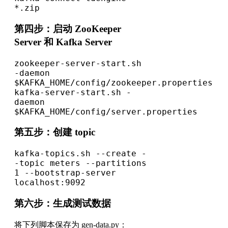
*.zip
第四步：启动 ZooKeeper
Server 和 Kafka Server
zookeeper-server-start.sh 
-daemon 
$KAFKA_HOME/config/zookeeper.properties
kafka-server-start.sh -
daemon 
$KAFKA_HOME/config/server.properties
第五步：创建 topic
kafka-topics.sh --create -
-topic meters --partitions 
1 --bootstrap-server 
localhost:9092
第六步：生成测试数据
将下列脚本保存为 gen-data.py：