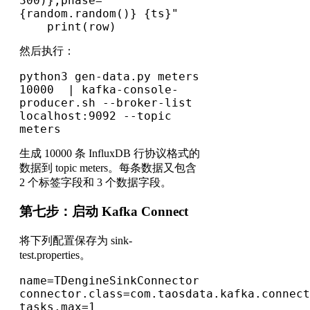
300)},phase=
{random.random()} {ts}"
    print(row)
然后执行：
python3 gen-data.py meters 
10000  | kafka-console-
producer.sh --broker-list 
localhost:9092 --topic 
meters
生成 10000 条 InfluxDB 行协议格式的
数据到 topic meters。每条数据又包含
2 个标签字段和 3 个数据字段。
第七步：启动 Kafka Connect
将下列配置保存为 sink-
test.properties。
name=TDengineSinkConnector
connector.class=com.taosdata.kafka.connect
tasks.max=1