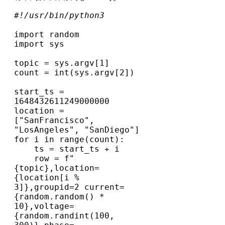
#!/usr/bin/python3
import random
import sys
topic = sys.argv[1]
count = int(sys.argv[2])
start_ts = 
1648432611249000000
location = 
["SanFrancisco", 
"LosAngeles", "SanDiego"]
for i in range(count):
    ts = start_ts + i
    row = f"
{topic},location=
{location[i % 
3]},groupid=2 current=
{random.random() * 
10},voltage=
{random.randint(100, 