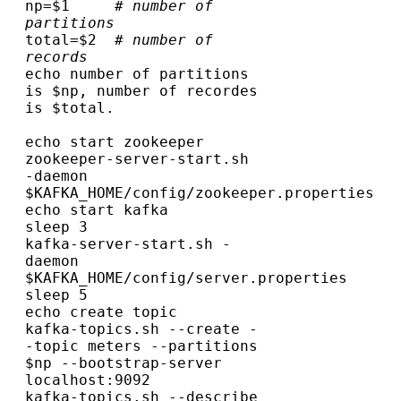
np=$1     
# number of 
partitions
total=$2  
# number of 
records
echo number of partitions 
is $np, number of recordes 
is $total.
echo start zookeeper
zookeeper-server-start.sh 
-daemon 
$KAFKA_HOME/config/zookeeper.properties
echo start kafka
sleep 3
kafka-server-start.sh -
daemon 
$KAFKA_HOME/config/server.properties
sleep 5
echo create topic
kafka-topics.sh --create -
-topic meters --partitions 
$np --bootstrap-server 
localhost:9092
kafka-topics.sh --describe 