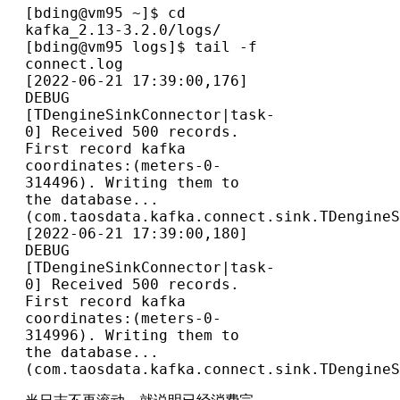
[bding@vm95 ~]$ cd 
kafka_2.13-3.2.0/logs/
[bding@vm95 logs]$ tail -f 
connect.log
[2022-06-21 17:39:00,176] 
DEBUG 
[TDengineSinkConnector|task-
0] Received 500 records. 
First record kafka 
coordinates:(meters-0-
314496). Writing them to 
the database... 
(com.taosdata.kafka.connect.sink.TDengineS
[2022-06-21 17:39:00,180] 
DEBUG 
[TDengineSinkConnector|task-
0] Received 500 records. 
First record kafka 
coordinates:(meters-0-
314996). Writing them to 
the database... 
(com.taosdata.kafka.connect.sink.TDengineS