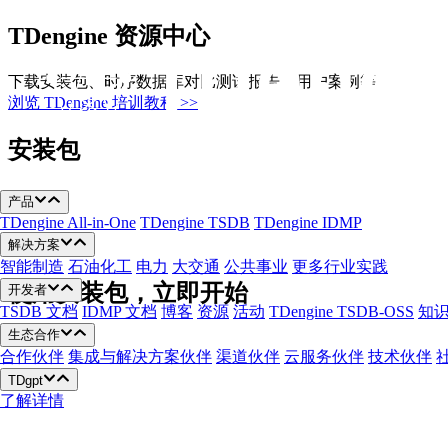
跳
TDengine 资源中心
至
内
下载安装包、时序数据库对比测试报告、用户案例等
容
浏览 TDengine 培训教程 >>
安装包
产品
TDengine All-in-One
TDengine TSDB
TDengine IDMP
解决方案
智能制造
石油化工
电力
大交通
公共事业
更多行业实践
使用安装包，立即开始
开发者
TSDB 文档
IDMP 文档
博客
资源
活动
TDengine TSDB-OSS
知
生态合作
合作伙伴
集成与解决方案伙伴
渠道伙伴
云服务伙伴
技术伙伴
TDgpt
了解详情