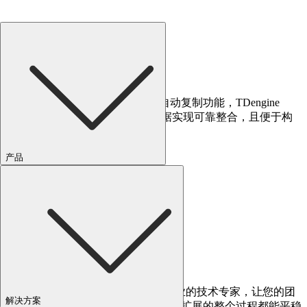
边云协同
借助边缘端与云端部署间的数据自动复制功能，TDengine
TSDB-Enterprise 可确保跨站点数据实现可靠整合，且便于构
建分布式系统，实现边云协同。
产品
专业的技术支持
TDengine TSDB-Enterprise 配备了专业的技术专家，让您的团
解决方案
队随时都能获得帮助，确保从部署到扩展的整个过程都能平稳