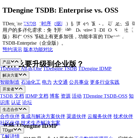
跳
TDengine TSDB: Enterprise vs. OSS
至
内
TDengine
TSDB
（
时序数据库
）提供两个版本，以满足企业和
容
用户的多样化需求：免费开源的 TDengine TSDB-OSS （社区
版）和在 OSS 基础上有更多加强，功能丰富的 TDengine
TSDB-Enterprise（企业版）。
预约演示
版本功能对比
产品
为什么要升级到企业版？
TDengine All-in-One
TDengine TSDB
TDengine IDMP
解决方案
智能制造
石油化工
电力
大交通
公共事业
更多行业实践
开发者
TSDB 文档
IDMP 文档
博客
资源
活动
TDengine TSDB-OSS
知
识库
认证
论坛
生态合作
合作伙伴
集成与解决方案伙伴
渠道伙伴
云服务伙伴
技术伙伴
社区伙伴
技术生态解决方案
支持 TDengine IDMP
TDgpt
了解详情