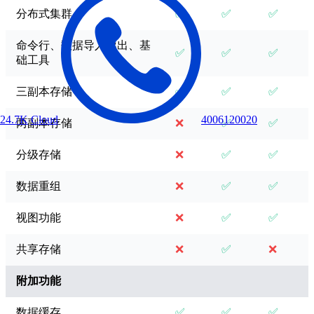
分布式集群
✅
✅
✅
命令行、数据导入导出、基
✅
✅
✅
础工具
三副本存储
✅
✅
✅
24.7K
Cloud
4006120020
两副本存储
❌
✅
✅
分级存储
❌
✅
✅
数据重组
❌
✅
✅
视图功能
❌
✅
✅
共享存储
❌
✅
❌
附加功能
数据缓存
✅
✅
✅