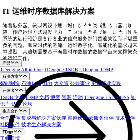
跳
IT 运维时序数据库解决方案
至
内
随着服务器、物联网设备逐步增多以及各类新型传感器的加
容
装，传统运维方式越发吃力，严重限制业务发展，因此对硬件
系统的运行维护是各行各业的信息服务部门普遍关注和不堪重
负的问题。顺应时代的潮流，运维数字化、智能化的需求越来
越强烈，其迫切需要基于海量时序数据的数据平台来支撑繁杂
的运维工作。
产品
预约演示
TDengine All-in-One
TDengine TSDB
TDengine IDMP
解决方案
智能制造
石油化工
电力
大交通
公共事业
更多行业实践
开发者
TSDB 文档
IDMP 文档
博客
资源
活动
TDengine TSDB-OSS
知
识库
认证
论坛
生态合作
合作伙伴
集成与解决方案伙伴
渠道伙伴
云服务伙伴
技术伙伴
社区伙伴
技术生态解决方案
TDgpt
了解详情