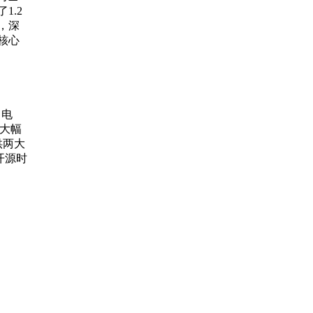
1.2
，深
核心
、电
大幅
供两大
在开源时