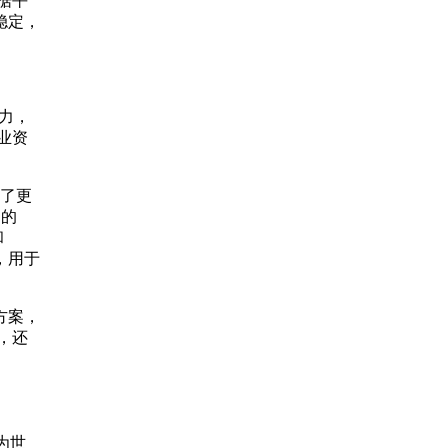
据平
稳定，
能力，
业资
现了更
用的
和
e，用于
方案，
，还
为世