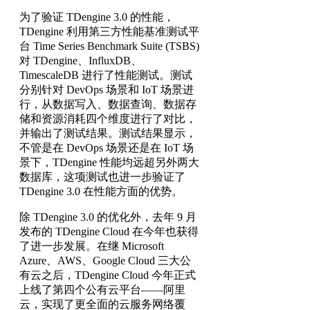
为了验证 TDengine 3.0 的性能，
TDengine 利用第三方性能基准测试平
台 Time Series Benchmark Suite (TSBS)
对 TDengine、InfluxDB、
TimescaleDB 进行了性能测试。测试
分别针对 DevOps 场景和 IoT 场景进
行，从数据写入、数据查询、数据存
储和资源消耗四个维度进行了对比，
并输出了测试结果。测试结果显示，
不管是在 DevOps 场景还是在 IoT 场
景下，TDengine 性能均远超另外两大
数据库，这项测试也进一步验证了
TDengine 3.0 在性能方面的优势。
除 TDengine 3.0 的优化外，去年 9 月
发布的 TDengine Cloud 在今年也获得
了进一步发展。在继 Microsoft
Azure、AWS、Google Cloud 三大公
有云之后，TDengine Cloud 今年正式
上线了第四个公有云平台——阿里
云，实现了更全面的云服务网络覆