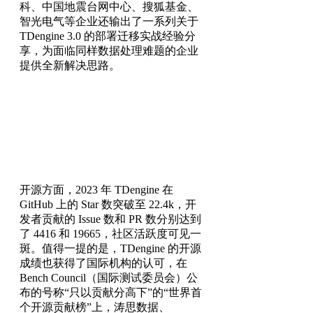
科、中国地震台网中心、搜狐基金、
智光电气等企业还输出了一系列关于
TDengine 3.0 的部署迁移实战经验分
享，为面临同样数据处理难题的企业
提供全新解决思路。
开源方面，2023 年 TDengine 在
GitHub 上的 Star 数突破至 22.4k，开
发者贡献的 Issue 数和 PR 数分别达到
了 4416 和 19665，社区活跃度可见一
斑。值得一提的是，TDengine 的开源
成绩也获得了国际机构的认可，在
Bench Council（国际测试委员会）公
布的号称“只以贡献分高下”的“世界首
个开源贡献榜”上，涛思数据、