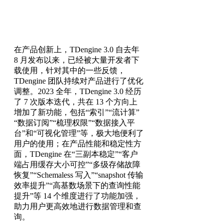
在产品创新上，TDengine 3.0 自去年
8 月发布以来，已经被大量开发者下
载使用，针对其中的一些反馈，
TDengine 团队持续对产品进行了优化
调整。2023 全年，TDengine 3.0 经历
了 7 次版本迭代，共在 13 个方向上
增加了新功能，包括“索引”“流计算”
“数据订阅”“梳理权限”“数据接入平
台”和“可视化管理”等，极大地便利了
用户的使用；在产品性能和稳定性方
面，TDengine 在“三副本稳定”“客户
端占用缓存大小可控”“多级存储故障
恢复”“Schemaless 写入”“snapshot 传输
效率提升”“高基数场景下的查询性能
提升”等 14 个维度进行了功能加强，
助力用户更高效地进行数据管理和查
询。