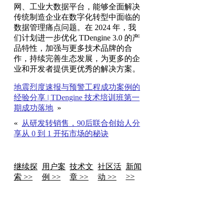
网、工业大数据平台，能够全面解决
传统制造企业在数字化转型中面临的
数据管理痛点问题。在 2024 年，我
们计划进一步优化 TDengine 3.0 的产
品特性，加强与更多技术品牌的合
作，持续完善生态发展，为更多的企
业和开发者提供更优秀的解决方案。
地震烈度速报与预警工程成功案例的
经验分享 | TDengine 技术培训班第一
期成功落地
»
«
从研发转销售，90后联合创始人分
享从 0 到 1 开拓市场的秘诀
继续探
用户案
技术文
社区活
新闻
>>
索 >>
例 >>
章 >>
动 >>