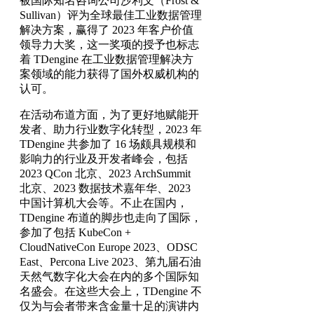
被国际知名咨询公司沙利文（Frost &
Sullivan）评为全球最佳工业数据管理
解决方案，赢得了 2023 年客户价值
领导力大奖，这一奖项的授予也标志
着 TDengine 在工业数据管理解决方
案领域的能力获得了国外权威机构的
认可。
在活动布道方面，为了更好地赋能开
发者、助力行业数字化转型，2023 年
TDengine 共参加了 16 场颇具规模和
影响力的行业及开发者峰会，包括
2023 QCon 北京、2023 ArchSummit
北京、2023 数据技术嘉年华、2023
中国计算机大会等。不止在国内，
TDengine 布道的脚步也走向了国际，
参加了包括 KubeCon +
CloudNativeCon Europe 2023、ODSC
East、Percona Live 2023、第九届石油
天然气数字化大会在内的多个国际知
名盛会。在这些大会上，TDengine 不
仅为与会者带来含金量十足的演讲内