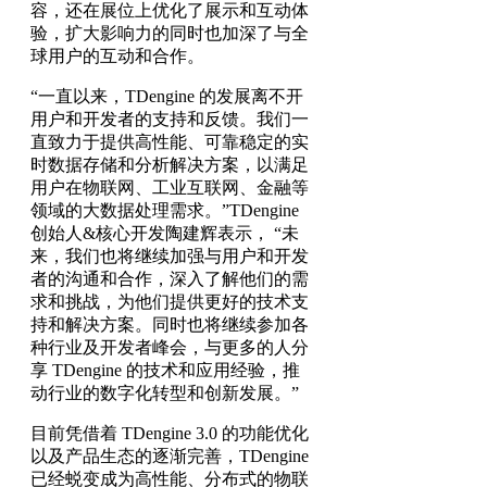
容，还在展位上优化了展示和互动体
验，扩大影响力的同时也加深了与全
球用户的互动和合作。
“一直以来，TDengine 的发展离不开
用户和开发者的支持和反馈。我们一
直致力于提供高性能、可靠稳定的实
时数据存储和分析解决方案，以满足
用户在物联网、工业互联网、金融等
领域的大数据处理需求。”TDengine
创始人&核心开发陶建辉表示， “未
来，我们也将继续加强与用户和开发
者的沟通和合作，深入了解他们的需
求和挑战，为他们提供更好的技术支
持和解决方案。同时也将继续参加各
种行业及开发者峰会，与更多的人分
享 TDengine 的技术和应用经验，推
动行业的数字化转型和创新发展。”
目前凭借着 TDengine 3.0 的功能优化
以及产品生态的逐渐完善，TDengine
已经蜕变成为高性能、分布式的物联