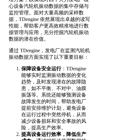
心设备汽轮机振动数据的集中存储与
监控管理。面对大量高频的采样数
据，TDengine 依然展现出卓越的读写
性能，帮助客户更高效精准地进行数
据管理与应用，充分挖掘汽轮机振动
数据的潜在价值。
通过 TDengine，发电厂在监测汽轮机
振动数据方面实现了以下重要目标：
保障设备安全运行
：TDengine
能够实时监测振动数据的变化
趋势，及时发现潜在的故障隐
患，如不平衡、不对中、油膜
振荡等。系统还能够预测设备
故障发生的时间，帮助发电厂
提前安排维护计划，避免设备
在运行过程中突然停机，从而
减少设备损坏和安全事故的风
险，提高生产效率。
提高设备运行效率，降低生产