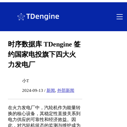
跳
至
内
容
时序数据库 TDengine 签
约国家电投旗下四大火
力发电厂
小T
2024-09-13 /
新闻
,
外部新闻
在火力发电厂中，汽轮机作为能量转
换的核心设备，其稳定性直接关系到
电力供应的可靠性和经济效益。因
此，对汽轮机状态的监测与维护成为