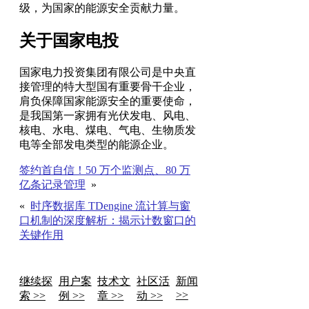
级，为国家的能源安全贡献力量。
关于国家电投
国家电力投资集团有限公司是中央直
接管理的特大型国有重要骨干企业，
肩负保障国家能源安全的重要使命，
是我国第一家拥有光伏发电、风电、
核电、水电、煤电、气电、生物质发
电等全部发电类型的能源企业。
签约首自信！50 万个监测点、80 万
亿条记录管理
»
«
时序数据库 TDengine 流计算与窗
口机制的深度解析：揭示计数窗口的
关键作用
继续探
用户案
技术文
社区活
新闻
>>
索 >>
例 >>
章 >>
动 >>