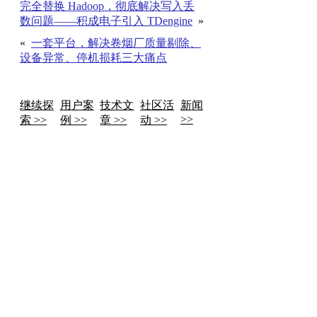
完全替换 Hadoop，彻底解决写入丢
数问题——积成电子引入 TDengine
»
«
一套平台，解决卷烟厂质量剔除、
设备异常、停机损耗三大痛点
继续探
用户案
技术文
社区活
新闻
>>
索 >>
例 >>
章 >>
动 >>