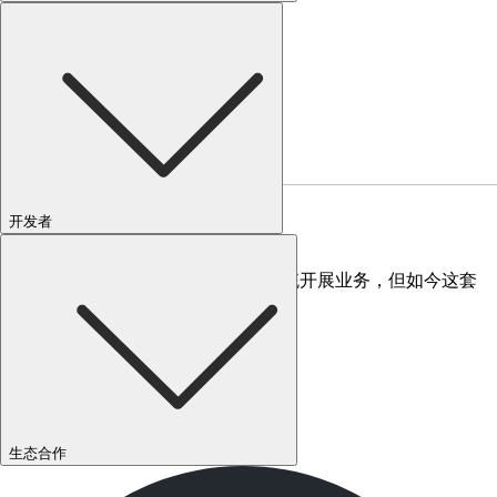
开发者
现有 PI System 的痛点
数十年来，工业企业一直依赖 PI 系统开展业务，但如今这套
系统已成为企业发展的掣肘
生态合作