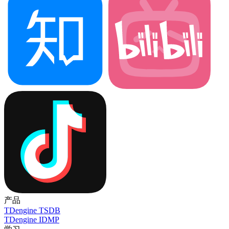
产品
TDengine TSDB
TDengine IDMP