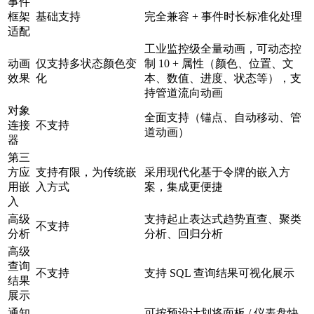
事件
框架
基础支持
完全兼容 + 事件时长标准化处理
适配
工业监控级全量动画，可动态控
动画
仅支持多状态颜色变
制 10 + 属性（颜色、位置、文
效果
化
本、数值、进度、状态等），支
持管道流向动画
对象
全面支持（锚点、自动移动、管
连接
不支持
道动画）
器
第三
方应
支持有限，为传统嵌
采用现代化基于令牌的嵌入方
用嵌
入方式
案，集成更便捷
入
高级
支持起止表达式趋势直查、聚类
不支持
分析
分析、回归分析
高级
查询
不支持
支持 SQL 查询结果可视化展示
结果
展示
通知
可按预设计划将面板 / 仪表盘快