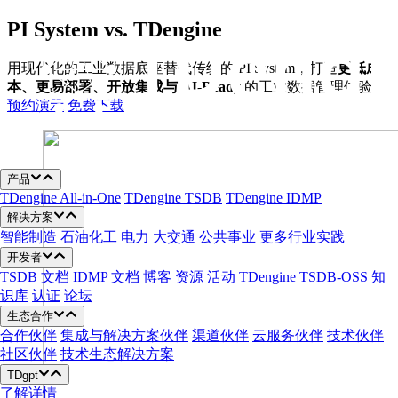
跳
PI System vs. TDengine
至
内
用现代化的工业数据底座替代传统的 PI System，打造
更低成
容
本、更易部署、开放集成与 AI-Ready
的工业数据管理体验。
预约演示
免费下载
产品
TDengine All-in-One
TDengine TSDB
TDengine IDMP
解决方案
智能制造
石油化工
电力
大交通
公共事业
更多行业实践
开发者
TSDB 文档
IDMP 文档
博客
资源
活动
TDengine TSDB-OSS
知
识库
认证
论坛
生态合作
合作伙伴
集成与解决方案伙伴
渠道伙伴
云服务伙伴
技术伙伴
社区伙伴
技术生态解决方案
TDgpt
了解详情