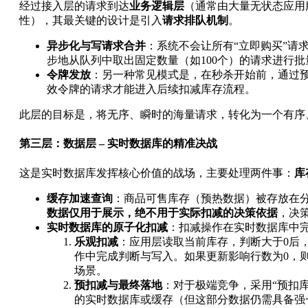
经过接入层的请求到达
业务逻辑层
（通常由大量无状态应用
性），其最关键的设计是引入
请求排队机制
。
异步化与写请求合并
：系统不会让所有“立即购买”请
步地从队列中取出固定数量（如100个）的请求进行批
令牌发放
：另一种常见模式是，在秒杀开始前，通过预
效令牌的请求才能进入后续扣减库存流程。
此层的目标是，将无序、瞬时的海量请求，转化为一个有序
第三层：数据层 – 实时数据库的精准决战
这是实时数据库发挥核心价值的战场，主要处理两件事：
库
缓存加速查询
：商品可售库存（预热数据）被存放在分
数据仅用于展示，绝不用于实际扣减的决策依据
，决
实时数据库的原子化扣减
：扣减操作在实时数据库中
乐观扣减
：应用层读取当前库存，判断大于0后，
作中完成判断与写入。如果更新影响行数为0，
场景。
预扣减与最终落地
：对于极端竞争，采用“预扣
的实时数据库或缓存（但这部分数据仍需具备强