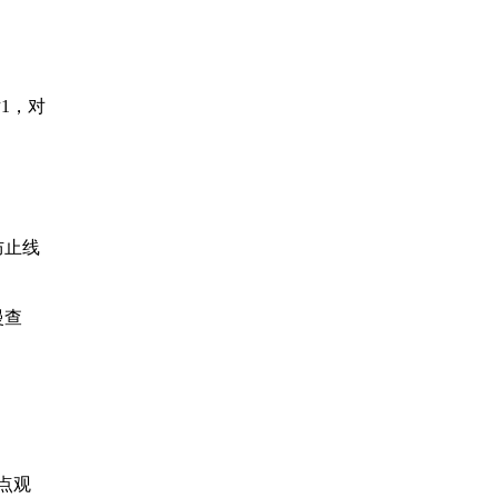
1，对
防止线
慢查
点观