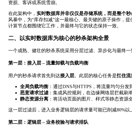
资损、客诉或系统雪崩。
在此架构中，
实时数据库并非仅仅是存储系统，而是整个秒
风暴中，为“库存扣减”这一最核心、最关键的原子操作，
计算节点都围绕它工作，并最终与它的状态保持一致。
二、以实时数据库为核心的秒杀架构全景
一个成熟、健壮的秒杀系统采用分层过滤、异步化与最终一
第一层：接入层 – 流量卸载与负载均衡
用户的秒杀请求首先到达
接入层
。此层的核心任务是
扛住流
全局负载均衡
：通过DNS与HTTPS，将流量均匀分
恶意请求过滤
：集成风控规则，在边缘网络层拦截刷
静态资源分离
：将活动页面的图片、样式等静态资源全
这一层过滤后，进入业务逻辑层的请求量可能已削减80%以
第二层：逻辑层 – 业务校验与请求排队