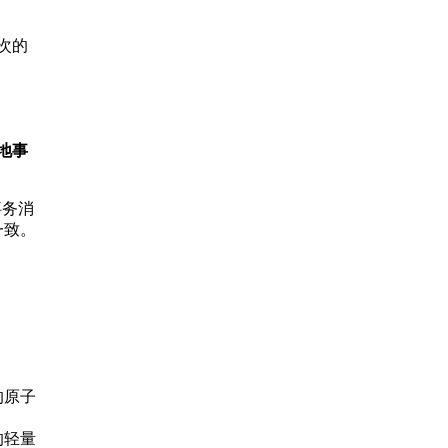
次的
地事
事务消
一致。
的原子
的轻量