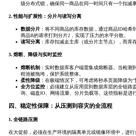
级分布式锁，确保同一商品在同一时间只有一个扣减
2. 性能与扩展性：分片与读写分离
数据分片
：将不同商品的库存数据，通过商品ID哈希
商品B的请求打到分片2，实现了压力的水平分散。
读写分离
：库存扣减走主库（或分片主节点），而库
3. 熔断、降级与实时监控
熔断机制
：实时数据库客户端需集成熔断器。当检测
程池被拖垮，保护系统整体。
柔性降级
：在极端情况下，可考虑将秒杀页面降级为“
全方位监控
：必须建立从应用层到数据库层的全链路
询、磁盘IO、网络流量、分片负载等。这些指标是进
四、稳定性保障：从压测到容灾的全流程
1. 全链路压测
在大促前，必须在生产环境的隔离单元或镜像环境中，进行