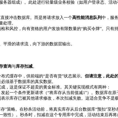
服务器组成）。此处进行轻量级业务校验（如用户登录态、活动
求直接冲击数据库。而是将请求放入一个
高性能消息队列
中，服
量处理。
检和风控，向有资格的用户发放有限数量的“购买令牌”。只有
、平滑的请求流，向下游的数据层输出。
存查询
与
库存扣减
。
布式缓存中，供前端的“是否有货”状态展示。
但请注意，此处
策必须基于数据库的真实数据。
完成，这是保证不超卖的黄金标准。其关键实现模式有两种：
发起一个条件更新请求（“将库存从当前值减1”）。数据库在原
则表示库存已被其他请求修改，本次扣减失败。这适合竞争不是
库存”策略。在秒杀活动前，将真实库存从后台数据库“预扣”至秒
一致性）。秒杀时，扣减在这个专用库中完成，活动结束后再将