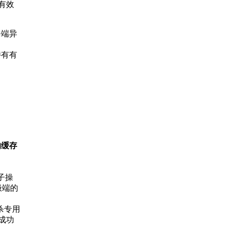
有效
务端异
持有有
的缓存
子操
极端的
杀专用
成功