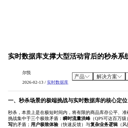
跳
至
内
容
实时数据库支撑大型活动背后的秒杀系
尔悦
产品
解决方案
2026-02-13 /
实时数据库
一、秒杀场景的极端挑战与实时数据库的核心定位
秒杀，本质上是在极短时间内，将有限的商品库存公平、准
挑战集中于三个极致矛盾：
瞬时流量洪峰
（QPS可达百万级
写
的矛盾；
用户极致体验
（快速反馈）与
复杂业务逻辑
（风