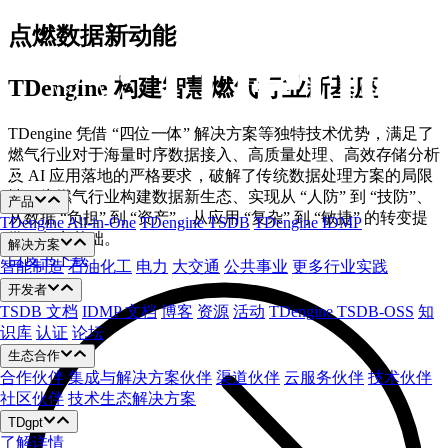
跳
点燃数据新动能
至
内
TDengine 构建智慧燃气行业新基座
容
TDengine 凭借 “四位一体” 解决方案等独特技术优势，满足了
燃气行业对于海量时序数据接入、高质量处理、高效存储分析
及 AI 应用落地的严格要求，破解了传统数据处理方案的局限
性，为燃气行业构建数据新生态、实现从 “人防” 到 “技防”、
产品
从数据 “负担” 到 “资产”、从应用 “复杂” 到 “敏捷” 的转变提
TDengine All-in-One
TDengine TSDB
TDengine IDMP
供了坚实基础。
解决方案
白皮书下载
智能制造
石油化工
电力
大交通
公共事业
更多行业实践
开发者
TSDB 文档
IDMP 文档
博客
资源
活动
TDengine TSDB-OSS
知
识库
认证
论坛
生态合作
合作伙伴
集成与解决方案伙伴
渠道伙伴
云服务伙伴
技术伙伴
社区伙伴
技术生态解决方案
TDgpt
了解详情