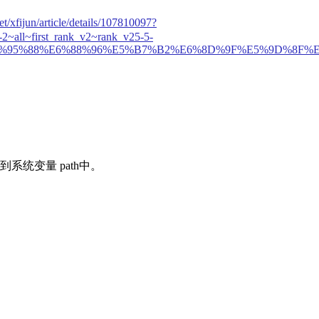
net/xfijun/article/details/107810097?
-2~all~first_rank_v2~rank_v25-5-
%A0%E6%95%88%E6%88%96%E5%B7%B2%E6%8D%9F%E5%9D%
系统变量 path中。