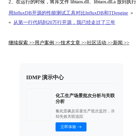
2、在运行的时候，将库文件 libtaos.dll、libtaos.dll.a
用InfluxDB开源的性能测试工具对比InfluxDB和TDengine
»
«
从第一行代码到20万行开源，我已经走过了三年
继续探索 >>
用户案例 >>
技术文章 >>
社区活动 >>
新闻 >>
IDMP 演示中心
化工生产场景批次分析与关联
分析
氯化亚砜反应釜生产批次监控，冷
却失效关联追踪
立即体验