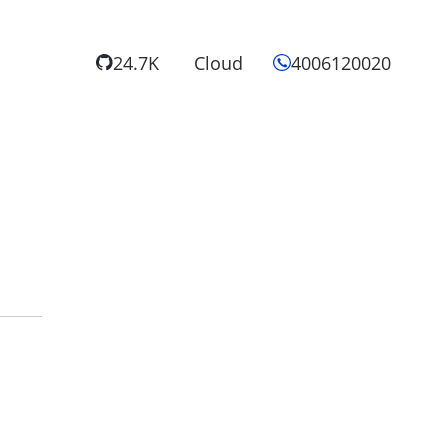
24.7K
Cloud
4006120020