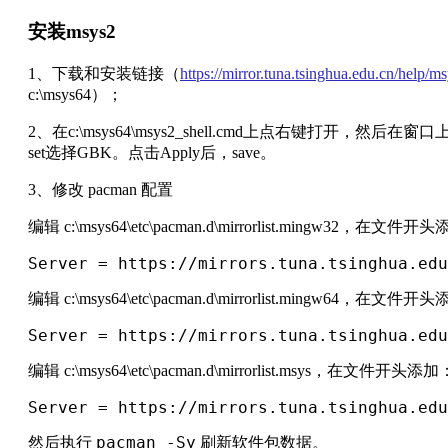
安装msys2
1、下载和安装链接（
https://mirror.tuna.tsinghua.edu.cn/help/m
c:\msys64）；
2、在c:\msys64\msys2_shell.cmd上点右键打开，然后在窗口上
set选择GBK。点击Apply后，save。
3、修改 pacman 配置
编辑 c:\msys64\etc\pacman.d\mirrorlist.mingw32，在文件
Server = https://mirrors.tuna.tsinghua.edu
编辑 c:\msys64\etc\pacman.d\mirrorlist.mingw64，在文件
Server = https://mirrors.tuna.tsinghua.edu
编辑 c:\msys64\etc\pacman.d\mirrorlist.msys，在文件开头添加
Server = https://mirrors.tuna.tsinghua.edu
pacman -Sy
然后执行
刷新软件包数据。