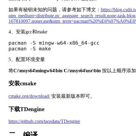
如果有秘钥未知的问题，请参考如下博文：
https://blog.csdn.
utm_medium=distribute.pc_aggpage_search_result.none-task-blog
107810097.nonecase&utm_term=pacman%20%E6%97
4、安装gcc和make
pacman -S mingw-w64-x86_64-gcc 

pacman -S make
5、配置环境变量
将
C:\msys64\mingw64\bin C:\msys64\usr\bin
按以上顺序添加到
安装cmake
cmake.org/download/
安装最新版本即可。
下载TDengine
https://github.com/taosdata/TDengine
二、编译