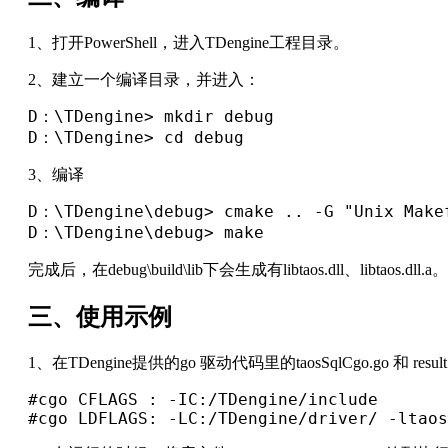
1、打开PowerShell，进入TDengine工程目录。
2、建立一个编译目录，并进入：
D：\TDengine> mkdir debug

D：\TDengine> cd debug
3、编译
D：\TDengine\debug> cmake .. -G "Unix Makef
D：\TDengine\debug> make
完成后，在debug\build\lib下会生成有libtaos.dll、libtaos.dll.a。
三、使用示例
1、在TDengine提供的go 驱动代码里的taosSqlCgo.go
#cgo CFLAGS : -IC:/TDengine/include

#cgo LDFLAGS: -LC:/TDengine/driver/ -ltaos