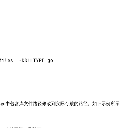
iles" -DDLLTYPE=go

 和 result.go中包含库文件路径修改到实际存放的路径。如下示例所示：