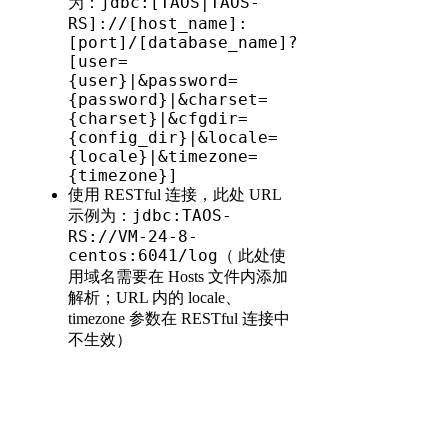
jdbc:[TAOS|TAOS-
为：
RS]://[host_name]:
[port]/[database_name]?
[user=
{user}|&password=
{password}|&charset=
{charset}|&cfgdir=
{config_dir}|&locale=
{locale}|&timezone=
{timezone}]
使用 RESTful 连接，此处 URL
jdbc:TAOS-
示例为：
RS://VM-24-8-
centos:6041/log
（ 此处使
用域名需要在 Hosts 文件内添加
解析；URL 内的 locale、
timezone 参数在 RESTful 连接中
不生效）