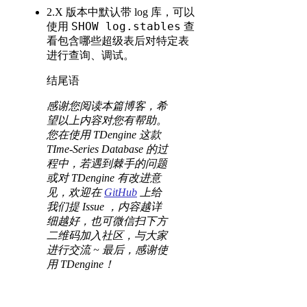
2.X 版本中默认带 log 库，可以
SHOW log.stables
使用
查
看包含哪些超级表后对特定表
进行查询、调试。
结尾语
感谢您阅读本篇博客，希
望以上内容对您有帮助。
您在使用 TDengine 这款
TIme-Series Database 的过
程中，若遇到棘手的问题
或对 TDengine 有改进意
见，欢迎在
GitHub
上给
我们提 Issue ，内容越详
细越好，也可微信扫下方
二维码加入社区，与大家
进行交流 ~ 最后，感谢使
用 TDengine！