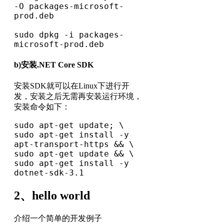
-O packages-microsoft-
prod.deb

sudo dpkg -i packages-
microsoft-prod.deb
b)安装.NET Core SDK
安装SDK就可以在Linux下进行开
发，安装之后无需再安装运行环境，
安装命令如下：
sudo apt-get update; \

sudo apt-get install -y 
apt-transport-https && \

sudo apt-get update && \

sudo apt-get install -y 
dotnet-sdk-3.1
2、hello world
介绍一个简单的开发例子