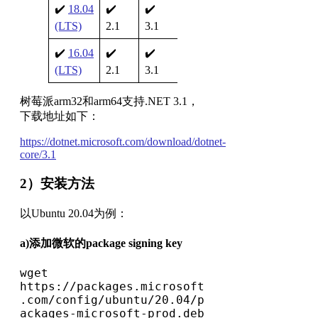
✔️
18.04
✔️
✔️
✔️ 5.0
(LTS)
2.1
3.1
Preview
✔️
16.04
✔️
✔️
✔️ 5.0
(LTS)
2.1
3.1
Preview
树莓派arm32和arm64支持.NET 3.1，
下载地址如下：
https://dotnet.microsoft.com/download/dotnet-
core/3.1
2）安装方法
以Ubuntu 20.04为例：
a)添加微软的package signing key
wget 
https://packages.microsoft
.com/config/ubuntu/20.04/p
ackages-microsoft-prod.deb 