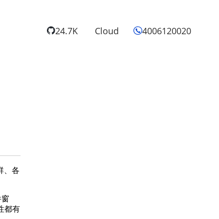
24.7K
Cloud
4006120020
群、各
件窗
利性都有