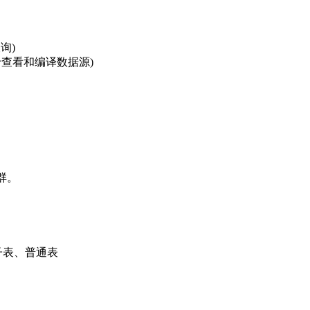
查询)
解析，用于查看和编译数据源)
集群。
子表、普通表