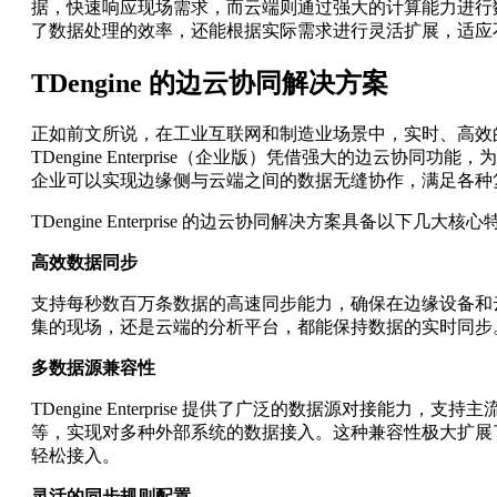
据，快速响应现场需求，而云端则通过强大的计算能力进行
了数据处理的效率，还能根据实际需求进行灵活扩展，适应
TDengine 的边云协同解决方案
正如前文所说，在工业互联网和制造业场景中，实时、高效
TDengine Enterprise（企业版）凭借强大的边云
企业可以实现边缘侧与云端之间的数据无缝协作，满足各种
TDengine Enterprise 的边云协同解决方案具备以下几大核
高效数据同步
支持每秒数百万条数据的高速同步能力，确保在边缘设备和
集的现场，还是云端的分析平台，都能保持数据的实时同步
多数据源兼容性
TDengine Enterprise 提供了广泛的数据源对接能力，支持主流
等，实现对多种外部系统的数据接入。这种兼容性极大扩展
轻松接入。
灵活的同步规则配置