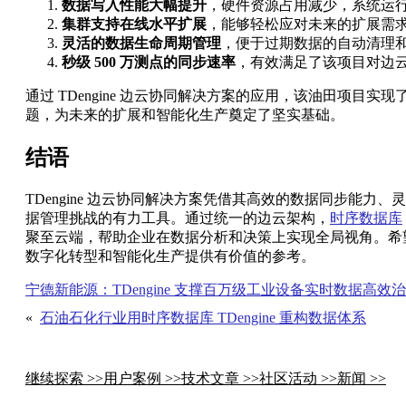
数据写入性能大幅提升
，硬件资源占用减少，系统运
集群支持在线水平扩展
，能够轻松应对未来的扩展需
灵活的数据生命周期管理
，便于过期数据的自动清理
秒级 500 万测点的同步速率
，有效满足了该项目对边
通过 TDengine 边云协同解决方案的应用，该油田项
题，为未来的扩展和智能化生产奠定了坚实基础。
结语
TDengine 边云协同解决方案凭借其高效的数据同步能
据管理挑战的有力工具。通过统一的边云架构，
时序数据库
聚至云端，帮助企业在数据分析和决策上实现全局视角。希
数字化转型和智能化生产提供有价值的参考。
宁德新能源：TDengine 支撑百万级工业设备实时数据高效
«
石油石化行业用时序数据库 TDengine 重构数据体系
继续探索 >>
用户案例 >>
技术文章 >>
社区活动 >>
新闻 >>