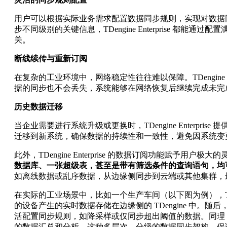
用户可以根据实际业务需求配置数据同步规则，实现对数据
步不同级别的关键信息，TDengine Enterprise 
关。
断线续传与重新订阅
在复杂的工业环境中，网络稳定性往往难以保障。TDengine 
据的同步也不会丢失，系统能够在网络恢复后继续完成未完
历史数据迁移
当企业需要进行系统升级或更换时，TDengine Enterp
迁移到新系统，确保数据的持续性和一致性，避免因系统变
此外，TDengine Enterprise 的数据订阅功能赋予用户极大
数据库、一张超级表，甚至是带有筛选条件的查询语句，均
如离线数据或乱序数据，从边缘侧同步到云端或其他集群，
在实际的工业场景中，比如一个生产车间（以下图为例），TDeng
的设备产生的实时数据存储在边缘侧的 TDengine 中。随后
活配置同步规则，如降采样或仅同步超出阈值的数据。同理，集
的数据汇总和分析。这种多层次、分级的数据同步架构，保