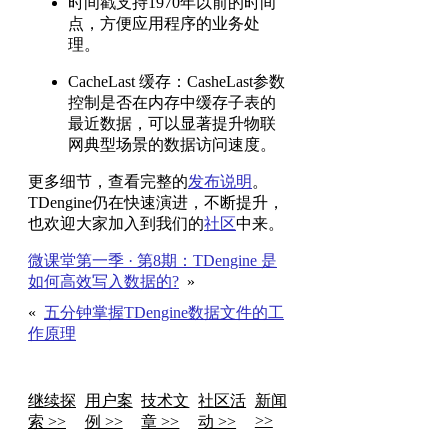
时间戳支持1970年以前的时间
点，方便应用程序的业务处
理。
CacheLast 缓存：CasheLast参数
控制是否在内存中缓存子表的
最近数据，可以显著提升物联
网典型场景的数据访问速度。
更多细节，查看完整的
发布说明
。
TDengine仍在快速演进，不断提升，
也欢迎大家加入到我们的
社区
中来。
微课堂第一季 · 第8期：TDengine 是
如何高效写入数据的?
»
«
五分钟掌握TDengine数据文件的工
作原理
继续探
用户案
技术文
社区活
新闻
>>
索 >>
例 >>
章 >>
动 >>