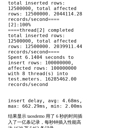
total inserted rows: 
12500000, total affected 
rows: 12500000. 2044114.28 
records/second====

[2]:100%

====thread[2] completed 
total inserted rows: 
12500000, total affected 
rows: 12500000. 2039911.44 
records/second====

Spent 6.1404 seconds to 
insert rows: 100000000, 
affected rows: 100000000 
with 8 thread(s) into 
test.meters. 16285462.00 
records/second

insert delay, avg: 4.68ms, 
max: 662.29ms, min: 2.00ms
结果显示 taosdemo 用了 6 秒的时间插
入了一亿条记录，每秒钟插入性能高