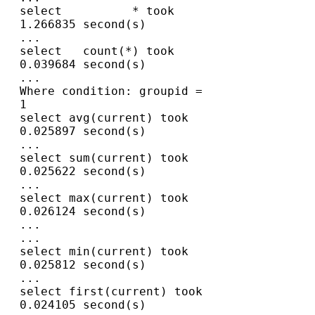
select          * took 
1.266835 second(s)

...

select   count(*) took 
0.039684 second(s)

...

Where condition: groupid = 
1

select avg(current) took 
0.025897 second(s)

...

select sum(current) took 
0.025622 second(s)

...

select max(current) took 
0.026124 second(s)

...

...

select min(current) took 
0.025812 second(s)

...

select first(current) took 
0.024105 second(s)
