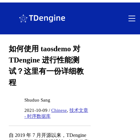
跳
至
内
容
如何使用 taosdemo 对
TDengine 进行性能测
试？这里有一份详细教
程
Shuduo Sang
2021-10-09 /
Chinese
,
技术文章
- 时序数据库
自 2019 年 7 月开源以来，TDengine