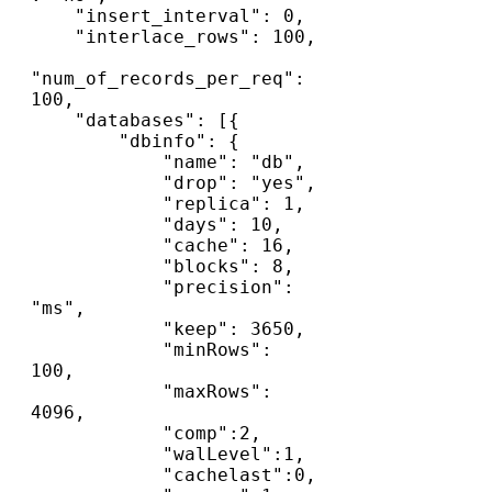
    "insert_interval": 0,         

    "interlace_rows": 100,        

"num_of_records_per_req": 
100,

    "databases": [{

        "dbinfo": {

            "name": "db",

            "drop": "yes",                

            "replica": 1,

            "days": 10,

            "cache": 16,

            "blocks": 8,

            "precision": 
"ms",

            "keep": 3650,

            "minRows": 
100,

            "maxRows": 
4096,

            "comp":2,

            "walLevel":1,

            "cachelast":0,
