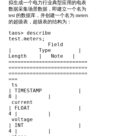
拟生成一个电力行业典型应用的电表
数据采集场景数据，即建立一个名为
test 的数据库，并创建一个名为 meters
的超级表，超级表的结构为：
taos> describe 
test.meters;

             Field              
|         Type         |   
Length    |   Note   |

==========================
==========================
==========================
===

 ts                             
| TIMESTAMP            |           
8 |          |

 current                        
| FLOAT                |           
4 |          |

 voltage                        
| INT                  |           
4 |          |
