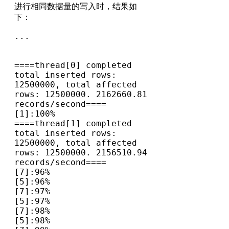
进行相同数据量的写入时，结果如
下：
...

====thread[0] completed 
total inserted rows: 
12500000, total affected 
rows: 12500000. 2162660.81 
records/second====

[1]:100%

====thread[1] completed 
total inserted rows: 
12500000, total affected 
rows: 12500000. 2156510.94 
records/second====

[7]:96%

[5]:96%

[7]:97%

[5]:97%

[7]:98%

[5]:98%
