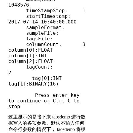
1048576

      timeStampStep:     1

      startTimestamp:    
2017-07-14 10:40:00.000

      sampleFormat:

      sampleFile:

      tagsFile:

      columnCount:       3

column[0]:FLOAT 
column[1]:INT 
column[2]:FLOAT

      tagCount:            
2

        tag[0]:INT 
tag[1]:BINARY(16)

         Press enter key 
to continue or Ctrl-C to 
stop
这里显示的是接下来 taosdemo 进行数
据写入的各项参数。默认不输入任何
命令行参数的情况下， taosdemo 将模