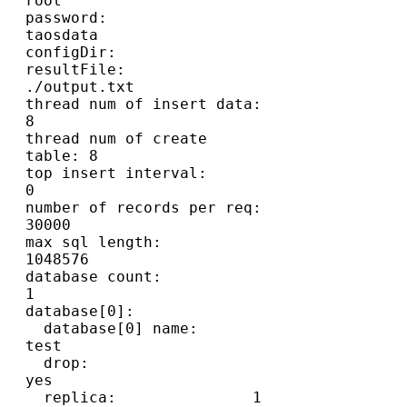
root

password:                   
taosdata

configDir:

resultFile:                 
./output.txt

thread num of insert data:  
8

thread num of create 
table: 8

top insert interval:        
0

number of records per req:  
30000

max sql length:             
1048576

database count:             
1

database[0]:

  database[0] name:      
test

  drop:                  
yes

  replica:               1
