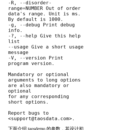
-R, --disorder-
range=NUMBER Out of order 
data's range. Unit is ms. 
By default is 1000.

-g, --debug Print debug 
info.

-?, --help Give this help 
list

--usage Give a short usage 
message

-V, --version Print 
program version.

Mandatory or optional 
arguments to long options 
are also mandatory or 
optional

for any corresponding 
short options.

Report bugs to 
<support@taosdata.com>.
下面介绍 taosdemo 的参数，其设计初