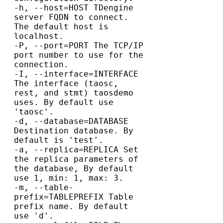
-h, --host=HOST TDengine 
server FQDN to connect. 
The default host is 
localhost.

-P, --port=PORT The TCP/IP 
port number to use for the 
connection.

-I, --interface=INTERFACE 
The interface (taosc, 
rest, and stmt) taosdemo 
uses. By default use 
'taosc'.

-d, --database=DATABASE 
Destination database. By 
default is 'test'.

-a, --replica=REPLICA Set 
the replica parameters of 
the database, By default 
use 1, min: 1, max: 3.

-m, --table-
prefix=TABLEPREFIX Table 
prefix name. By default 
use 'd'.
