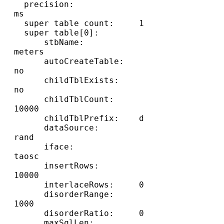
  precision:             
ms

  super table count:     1

  super table[0]:

      stbName:           
meters

      autoCreateTable:   
no

      childTblExists:    
no

      childTblCount:     
10000

      childTblPrefix:    d

      dataSource:        
rand

      iface:             
taosc

      insertRows:        
10000

      interlaceRows:     0

      disorderRange:     
1000

      disorderRatio:     0

      maxSqlLen:         