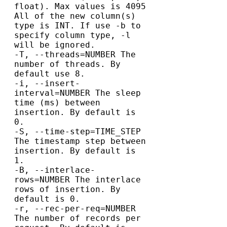
float). Max values is 4095

All of the new column(s) 
type is INT. If use -b to 
specify column type, -l 
will be ignored.

-T, --threads=NUMBER The 
number of threads. By 
default use 8.

-i, --insert-
interval=NUMBER The sleep 
time (ms) between 
insertion. By default is 
0.

-S, --time-step=TIME_STEP 
The timestamp step between 
insertion. By default is 
1.

-B, --interlace-
rows=NUMBER The interlace 
rows of insertion. By 
default is 0.

-r, --rec-per-req=NUMBER 
The number of records per 