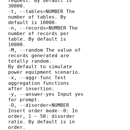
request. By default is 
30000.

-t, --tables=NUMBER The 
number of tables. By 
default is 10000.

-n, --records=NUMBER The 
number of records per 
table. By default is 
10000.

-M, --random The value of 
records generated are 
totally random.

By default to simulate 
power equipment scenario.

-x, --aggr-func Test 
aggregation functions 
after insertion.

-y, --answer-yes Input yes 
for prompt.

-O, --disorder=NUMBER 
Insert order mode--0: In 
order, 1 ~ 50: disorder 
ratio. By default is in 
order.
