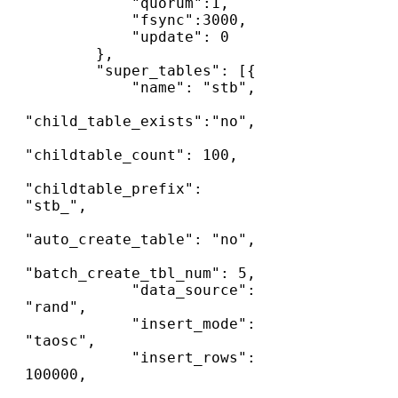
            "quorum":1,

            "fsync":3000,

            "update": 0

        },

        "super_tables": [{

            "name": "stb",

"child_table_exists":"no",   

"childtable_count": 100,   

"childtable_prefix": 
"stb_", 

"auto_create_table": "no",   

"batch_create_tbl_num": 5,   

            "data_source": 
"rand",       

            "insert_mode": 
"taosc",      

            "insert_rows": 
100000,       
