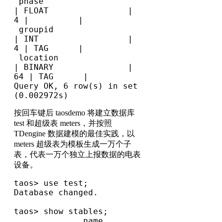
 phase                          
| FLOAT                |           
4 |          |

 groupid                        
| INT                  |           
4 | TAG      |

 location                       
| BINARY               |          
64 | TAG      |

Query OK, 6 row(s) in set 
(0.002972s)
按回车键后 taosdemo 将建立数据库
test 和超级表 meters，并按照
TDengine 数据建模的最佳实践，以
meters 超级表为模板生成一万个子
表，代表一万个独立上报数据的电表
设备。
taos> use test;

Database changed.

taos> show stables;

              name              