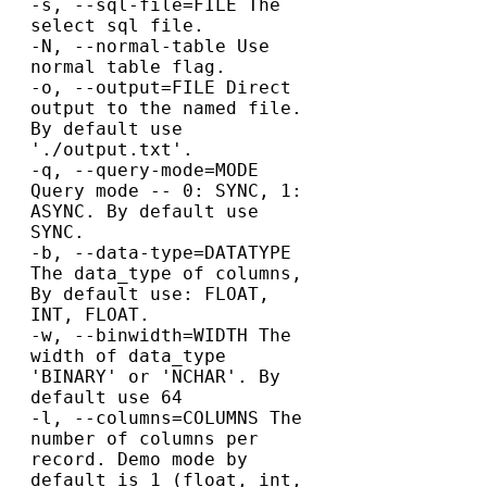
-s, --sql-file=FILE The 
select sql file.

-N, --normal-table Use 
normal table flag.

-o, --output=FILE Direct 
output to the named file. 
By default use 
'./output.txt'.

-q, --query-mode=MODE 
Query mode -- 0: SYNC, 1: 
ASYNC. By default use 
SYNC.

-b, --data-type=DATATYPE 
The data_type of columns, 
By default use: FLOAT, 
INT, FLOAT.

-w, --binwidth=WIDTH The 
width of data_type 
'BINARY' or 'NCHAR'. By 
default use 64

-l, --columns=COLUMNS The 
number of columns per 
record. Demo mode by 
default is 1 (float, int, 