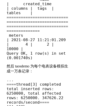
|      created_time       
| columns |  tags  |   
tables    |

==========================
==========================
==========================
==============

 meters                         
| 2021-08-27 11:21:01.209 
|       4 |      2 |       
10000 |

Query OK, 1 row(s) in set 
然后 taosdemo 为每个电表设备模拟生
成一万条记录：
...

====thread[3] completed 
total inserted rows: 
6250000, total affected 
rows: 6250000. 347626.22 
records/second====
