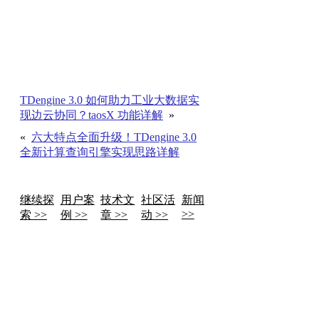
TDengine 3.0 如何助力工业大数据实
现边云协同？taosX 功能详解
»
«
六大特点全面升级！TDengine 3.0
全新计算查询引擎实现思路详解
继续探
用户案
技术文
社区活
新闻
>>
索 >>
例 >>
章 >>
动 >>