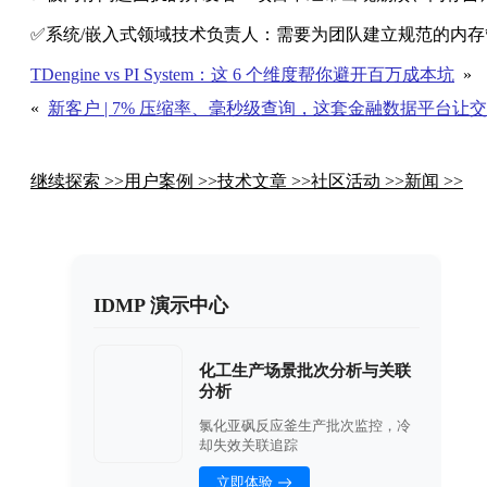
✅系统/嵌入式领域技术负责人：需要为团队建立规范的内
TDengine vs PI System：这 6 个维度帮你避开百万成本坑
»
«
新客户 | 7% 压缩率、毫秒级查询，这套金融数据平台让
继续探索 >>
用户案例 >>
技术文章 >>
社区活动 >>
新闻 >>
IDMP 演示中心
化工生产场景批次分析与关联
分析
氯化亚砜反应釜生产批次监控，冷
却失效关联追踪
立即体验