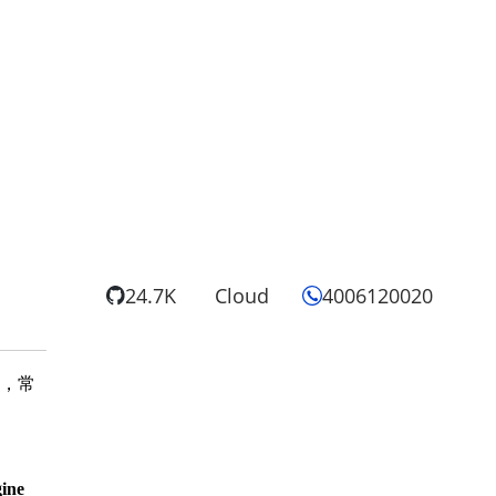
24.7K
Cloud
4006120020
效，常
ine