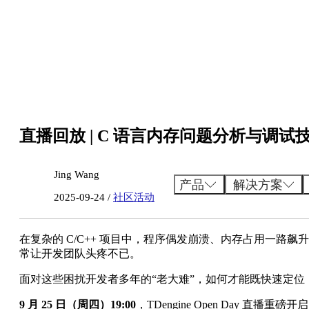
跳
至
内
容
直播回放 | C 语言内存问题分析与调试
Jing Wang
产品
解决方案
2025-09-24 /
社区活动
在复杂的 C/C++ 项目中，程序偶发崩溃、内存占用一路
常让开发团队头疼不已。
面对这些困扰开发者多年的“老大难”，如何才能既快速定
9 月 25 日（周四）19:00
，TDengine Open Day 直播