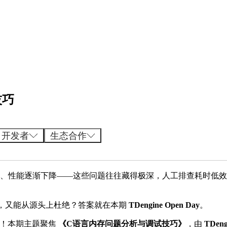
技巧
开发者
生态合作
飙升、性能逐渐下降——这些问题往往藏得极深，人工排查耗时低
位，又能从源头上杜绝？答案就在本期
TDengine Open Day
。
重磅开启！本期主题聚焦
《C
语言内存问题分析与调试技巧》
，由
TDeng