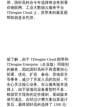
用，国轩高科在今年选择将业务部署
在物联网、工业大数据云服务平台
TDengine Cloud 上，其带来的最直观
帮助就是全托管。
据了解，由于 TDengine Cloud 附带和
TDengine Enterprise（企业版）同级别
的服务，因此国轩高科不再需要担心
部署、优化、扩容、备份、异地容灾
等事务，减少了开发人员的负担，可
全心关注核心业务。在云服务版本选
择上，由于该项目设备量暂时不多，
根据官方现有的定价规则，基础版本
便可满足。在经过计费方案估算器计
算后，最终国轩高科选择了 1200 元/