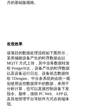
月的基础版规格。
改造效果
该项目的数据处理流程如下图所示，
某类储能设备产生的时序数据会以
MQTT 方式上传，其中业务数据转发
给 PostgreSQL，设备产生的时序数据
以及设备运行日志、设备状态数据转
给 TDengine。中台各系统则会统一规
划使用这些数据库中的数据，来用于
分析计算，也可以直接控制设备下发
指令。最终，借助 PC Web、APP 以
及其他管理平台等软件方式在前端体
现。