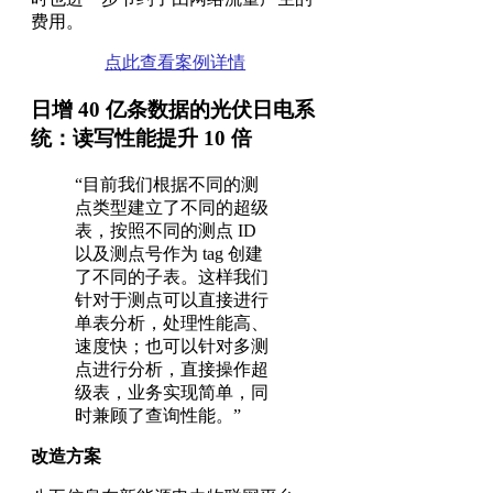
费用。
点此查看案例详情
日增 40 亿条数据的光伏日电系
统：读写性能提升 10 倍
“目前我们根据不同的测
点类型建立了不同的超级
表，按照不同的测点 ID
以及测点号作为 tag 创建
了不同的子表。这样我们
针对于测点可以直接进行
单表分析，处理性能高、
速度快；也可以针对多测
点进行分析，直接操作超
级表，业务实现简单，同
时兼顾了查询性能。”
改造方案