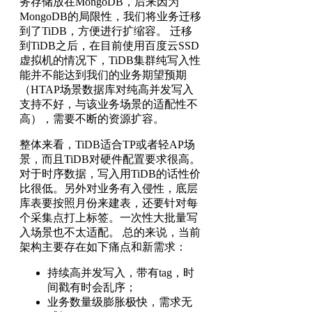
务存储放在MongoDB，后来因为
MongoDB的局限性，我们将业务迁移
到了TiDB，方便进行扩缩容。 迁移
到TiDB之后，在目前使用百度云SSD
虚拟机的情况下，TiDB集群纯写入性
能并不能达到我们的业务期望预期
（HTAP场景数据库对纯高并发写入
支持不好，与该业务场景的适配性不
高），需要不断的资源扩容。
整体来看，TiDB适合TP或者轻AP场
景，而且TiDB对硬件配置要求很高。
对于时序数据，写入用TiDB的话性价
比很低。另外对业务有入侵性，底层
库表要按照月份来建表，还要针对每
个采集点打上标签。一次性大批量写
入场景也不太适配。 总的来说，当前
架构主要存在如下痛点和新需求：
持续高并发写入，带有tag，时
间戳有时会乱序；
业务数量级膨胀极快，需求无