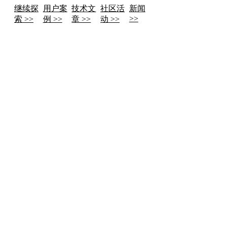
继续探
用户案
技术文
社区活
新闻
>>
索 >>
例 >>
章 >>
动 >>