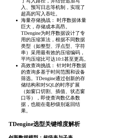
了写入路径，并结合追加写
入、预写日志等机制，实现了
超高的写入吞吐。
海量存储挑战： 时序数据体量
巨大，存储成本高昂。
TDengine为时序数据设计了专
用的压缩算法，根据不同数据
类型（如整型、浮点型、字符
串）采用最有效的压缩编码，
平均压缩比可达10:1甚至更高。
高效查询挑战： 针对时序数据
的查询多基于时间范围和设备
筛选。TDengine通过创新的存
储结构和对SQL的时序扩展
（如窗口切割、插值、状态窗
口等），即使查询数亿条数
据，也能在毫秒级别返回结
果。
TDengine选型关键维度解析
创新数据模型：超级表与子表