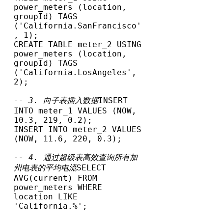
power_meters (location, 
groupId) TAGS 
('California.SanFrancisco'
, 1);

CREATE TABLE meter_2 USING 
power_meters (location, 
groupId) TAGS 
('California.LosAngeles', 
2);

-- 3. 向子表插入数据
INSERT 
INTO meter_1 VALUES (NOW, 
10.3, 219, 0.2);

INSERT INTO meter_2 VALUES 
(NOW, 11.6, 220, 0.3);

-- 4. 通过超级表高效查询所有加
州电表的平均电流
SELECT 
AVG(current) FROM 
power_meters WHERE 
location LIKE 
'California.%';