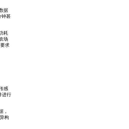
数据
分钟甚
功耗
农场
景要求
传感
并进行
据，
将异构