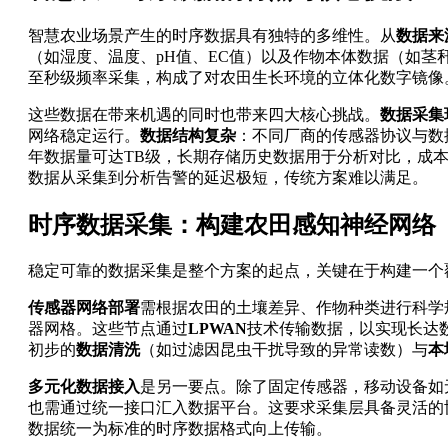
智慧农业场景产生的时序数据具有独特的多维性。从
数据来
（如湿度、温度、pH值、EC值）以及作物本体数据（如
至秒级频率采集，构成了对农田生长环境的立体化数字镜像
这些数据在带来机遇的同时也带来四大核心挑战。
数据采集
网络稳定运行。
数据结构复杂
：不同厂商的传感器协议与数
年数据量可达TB级，长期存储历史数据用于分析对比，成
数据从采集到分析告警的延迟极短，传统方案难以满足。
时序数据采集：构建农田感知神经网络
稳定可靠的数据采集是整个方案的起点，关键在于构建一个
传感器网络部署
需根据农田的土壤差异、作物种类进行科学
器网格。这些节点通过
LPWAN
技术传输数据，以实现长达
初步的
数据清洗
（如过滤因昆虫干扰导致的异常读数）与
本
多元化数据接入
是另一要点。除了固定传感器，移动设备如
也需通过统一接口汇入数据平台。这要求采集层具备灵活的协议
数据统一为标准的时序数据格式向上传输。