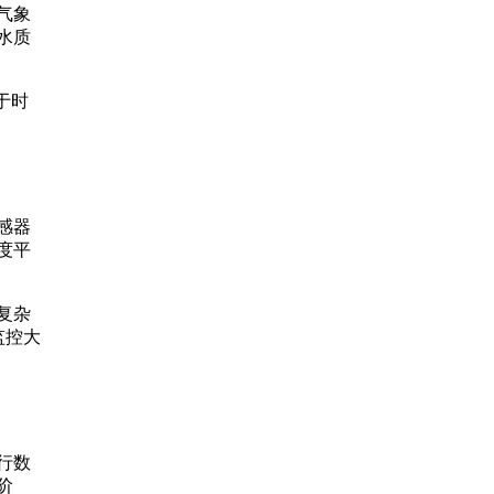
气象
水质
于时
感器
度平
复杂
监控大
行数
阶