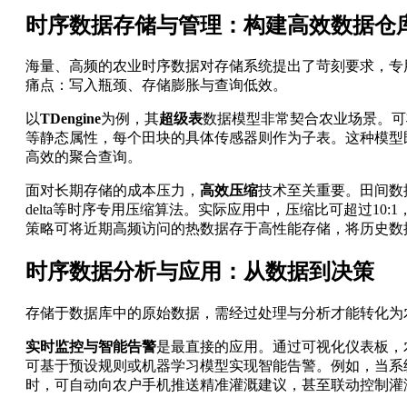
时序数据存储与管理：构建高效数据仓
海量、高频的农业时序数据对存储系统提出了苛刻要求，专
痛点：写入瓶颈、存储膨胀与查询低效。
以
TDengine
为例，其
超级表
数据模型非常契合农业场景。可
等静态属性，每个田块的具体传感器则作为子表。这种模型
高效的聚合查询。
面对长期存储的成本压力，
高效压缩
技术至关重要。田间数据
delta等时序专用压缩算法。实际应用中，压缩比可超过10
策略可将近期高频访问的热数据存于高性能存储，将历史数
时序数据分析与应用：从数据到决策
存储于数据库中的原始数据，需经过处理与分析才能转化为
实时监控与智能告警
是最直接的应用。通过可视化仪表板，
可基于预设规则或机器学习模型实现智能告警。例如，当系
时，可自动向农户手机推送精准灌溉建议，甚至联动控制灌