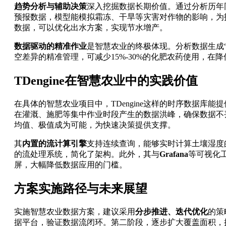
趋势分析与辅助决策
深入挖掘数据长期价值。通过分析历年
预报数据，模型能模拟霜冻、干旱等灾害对作物的影响，为
数据，可以优化出水方案，实现节水增产。
数据驱动的精准作业
是智慧农业的终极体现。分析数据生成
空差异的精准管理，可减少15%-30%的化肥农药使用，在
TDengine在智慧农业中的实践价值
在具体的智慧农业项目中，TDengine这样的时序数据库能
在灌溉、施肥等集中作业时段产生的数据洪峰，确保数据不
均值、极值成为可能，为快速决策提供支撑。
其
内置的流计算引擎
支持连续查询，能够实时计算土壤湿度
的流处理系统，简化了架构。此外，其与
Grafana
等可视化
屏，大幅降低数据应用的门槛。
方案实施路径与未来展望
实施智慧农业数据方案，建议采用
分步推进、迭代优化
的策
据平台，验证数据流闭环。第二阶段，逐步扩大覆盖面积，