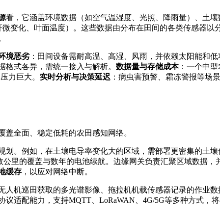
源
看，它涵盖环境数据（如空气温湿度、光照、降雨量）、土壤
茎秆微变化、叶面温度）。这些数据由分布在田间的各类传感器以
。
环境恶劣
：田间设备需耐高温、高湿、风雨，并依赖太阳能和低
据格式各异，需统一接入与解析。
数据量与存储成本
：一个中型
本压力巨大。
实时分析与决策延迟
：病虫害预警、霜冻警报等场
覆盖全面、稳定低耗的农田感知网络。
规划。例如，在土壤电导率变化大的区域，需部署更密集的土壤
数公里的覆盖与数年的电池续航。边缘网关负责汇聚区域数据，
地缓存
，以应对网络中断。
无人机巡田获取的多光谱影像、拖拉机机载传感器记录的作业数
适配能力，支持MQTT、LoRaWAN、4G/5G等多种方式，