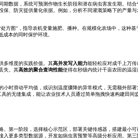
同期数据，系统可预测作物生长阶段和潜在病虫害发生期。结合
投保、防灾提供量化依据。例如，分析不同灌溉策略下的产量与
“处方图”，指导农机变量施肥、播种。在规模化农场中，这种基
降低成本的同时保护环境。
提供多维度的实践价值。其
高并发写入能力
能轻松应对成千上万传
丢失。其
高效的聚合查询性能
使得在秒级内统计千亩农田的温湿
的小时滑动平均值，或识别温度骤降的异常模式，无需额外部署
工具的无缝集成，能让农业技术人员通过简单拖拽快速构建田间
略。第一阶段，选择核心示范区，部署关键传感器，搭建最小可
接入更多类型数据源，开发如病虫害预警等高级分析应用。第三