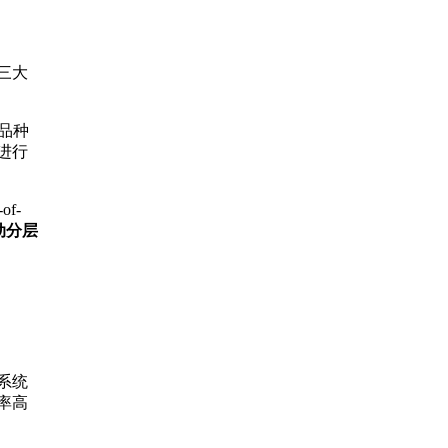
三大
品种
进行
f-
动分层
系统
率高