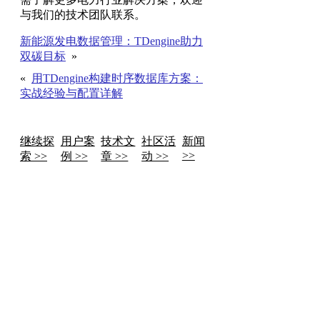
与我们的技术团队联系。
新能源发电数据管理：TDengine助力
双碳目标
»
«
用TDengine构建时序数据库方案：
实战经验与配置详解
继续探
用户案
技术文
社区活
新闻
>>
索 >>
例 >>
章 >>
动 >>