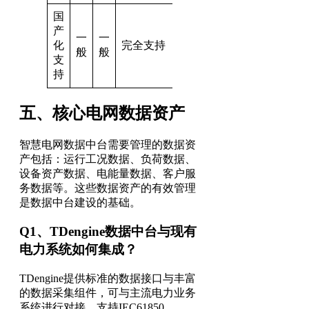
国
产
一
一
化
完全支持
般
般
支
持
五、核心电网数据资产
智慧电网数据中台需要管理的数据资
产包括：运行工况数据、负荷数据、
设备资产数据、电能量数据、客户服
务数据等。这些数据资产的有效管理
是数据中台建设的基础。
Q1、TDengine数据中台与现有
电力系统如何集成？
TDengine提供标准的数据接口与丰富
的数据采集组件，可与主流电力业务
系统进行对接。支持IEC61850、