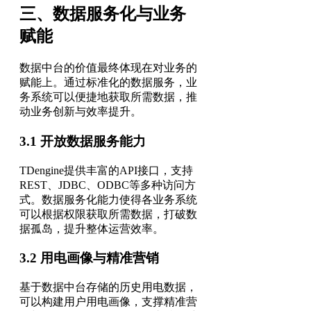
三、数据服务化与业务
赋能
数据中台的价值最终体现在对业务的
赋能上。通过标准化的数据服务，业
务系统可以便捷地获取所需数据，推
动业务创新与效率提升。
3.1 开放数据服务能力
TDengine提供丰富的API接口，支持
REST、JDBC、ODBC等多种访问方
式。数据服务化能力使得各业务系统
可以根据权限获取所需数据，打破数
据孤岛，提升整体运营效率。
3.2 用电画像与精准营销
基于数据中台存储的历史用电数据，
可以构建用户用电画像，支撑精准营