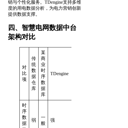
销与个性化服务。TDengine支持多维
度的用电数据分析，为电力营销创新
提供数据支撑。
四、智慧电网数据中台
架构对比
某
传
商
统
业
对
数
时
比
TDengine
据
序
项
仓
数
库
据
库
时
序
数
一
弱
强
据
般