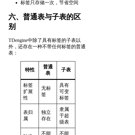
标签只存储一次，节省空间
六、普通表与子表的区
别
TDengine中除了具有标签的子表以
外，还存在一种不带任何标签的普通
表：
普通
特性
子表
表
标签
具有
无标
扩展
可变
签
性
标签
隶属
表归
独立
于超
属
存在
级表
不能
不能