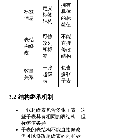
拥有
定义
标签
具体
标签
信息
的标
结构
签值
可修
不能
表结
改列
直接
构修
和标
修改
改
签
结构
一张
包含
数量
超级
多张
关系
表
子表
3.2 结构继承机制
一张超级表包含多张子表，这
些子表具有相同的表结构，但
标签值各异
子表的表结构不能直接修改，
但可以修改超级表的列和标