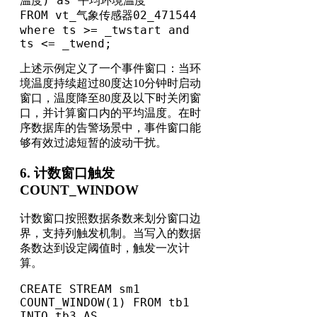
温度) as 平均环境温度

FROM vt_气象传感器02_471544

where ts >= _twstart and 
ts <= _twend;
上述示例定义了一个事件窗口：当环
境温度持续超过80度达10分钟时启动
窗口，温度降至80度及以下时关闭窗
口，并计算窗口内的平均温度。在时
序数据库的告警场景中，事件窗口能
够有效过滤短暂的波动干扰。
6. 计数窗口触发
COUNT_WINDOW
计数窗口按照数据条数来划分窗口边
界，支持列触发机制。当写入的数据
条数达到设定阈值时，触发一次计
算。
CREATE STREAM sm1 
COUNT_WINDOW(1) FROM tb1 
INTO tb3 AS
