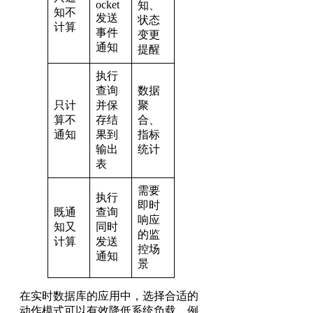
ocket
知、
知不
发送
状态
计算
事件
变更
通知
提醒
执行
查询
数据
只计
并保
聚
算不
存结
合、
通知
果到
指标
输出
统计
表
需要
执行
即时
既通
查询
响应
知又
同时
的监
计算
发送
控场
通知
景
在实时数据库的应用中，选择合适的
动作模式可以有效降低系统负载。例