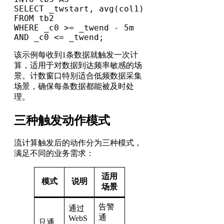
SELECT _twstart, avg(col1) 
FROM tb2

WHERE _c0 >= _twend - 5m 
AND _c0 <= _twend;
该示例每收到1条数据就触发一次计
算，适用于对数据到达频率敏感的场
景。计数窗口特别适合低频数据采集
场景，确保每条数据都能被及时处
理。
三种触发动作模式
流计算触发后的动作分为三种模式，
满足不同的业务需求：
适用
模式
说明
场景
告警
通过
通
WebS
只通