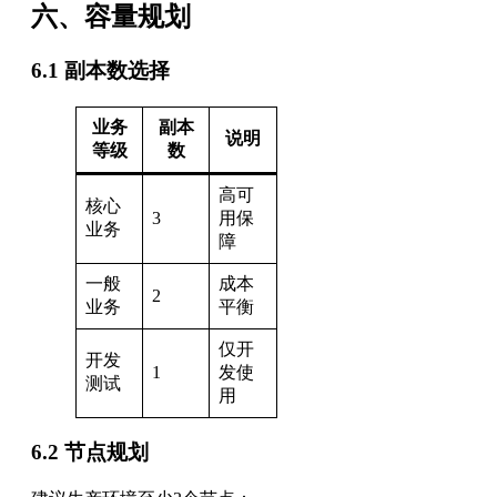
六、容量规划
6.1 副本数选择
业务
副本
说明
等级
数
高可
核心
3
用保
业务
障
一般
成本
2
业务
平衡
仅开
开发
1
发使
测试
用
6.2 节点规划