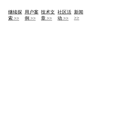
继续探
用户案
技术文
社区活
新闻
>>
索 >>
例 >>
章 >>
动 >>