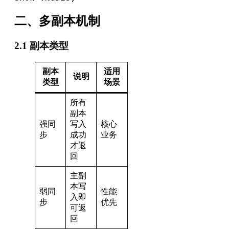
二、多副本机制
2.1 副本类型
副本
适用
说明
类型
场景
所有
副本
强同
写入
核心
步
成功
业务
才返
回
主副
本写
弱同
性能
入即
步
优先
可返
回