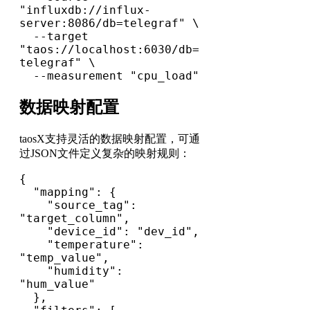
"influxdb://influx-
server:8086/db=telegraf" \

  --target 
"taos://localhost:6030/db=
telegraf" \

  --measurement "cpu_load"
数据映射配置
taosX支持灵活的数据映射配置，可通
过JSON文件定义复杂的映射规则：
{

  "mapping": {

    "source_tag": 
"target_column",

    "device_id": "dev_id",

    "temperature": 
"temp_value",

    "humidity": 
"hum_value"

  },
