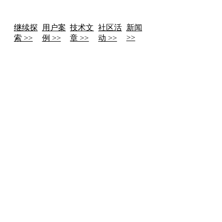
继续探
用户案
技术文
社区活
新闻
>>
索 >>
例 >>
章 >>
动 >>