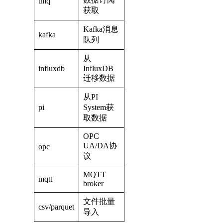
tmq
获取
Kafka消息
kafka
队列
从
influxdb
InfluxDB
迁移数据
从PI
pi
System获
取数据
OPC
UA/DA协
opc
议
MQTT
mqtt
broker
文件批量
csv/parquet
导入