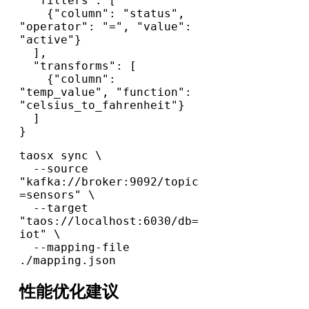
  "filters": [

    {"column": "status", 
"operator": "=", "value": 
"active"}

  ],

  "transforms": [

    {"column": 
"temp_value", "function": 
"celsius_to_fahrenheit"}

  ]

}
taosx sync \

  --source 
"kafka://broker:9092/topic
=sensors" \

  --target 
"taos://localhost:6030/db=
iot" \

  --mapping-file 
./mapping.json
性能优化建议