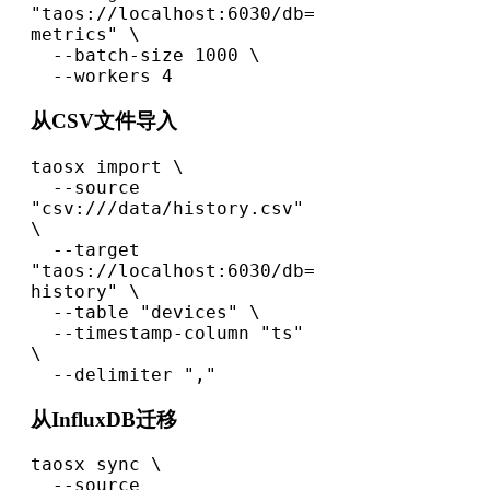
"taos://localhost:6030/db=
metrics" \

  --batch-size 1000 \

  --workers 4
从CSV文件导入
taosx import \

  --source 
"csv:///data/history.csv" 
\

  --target 
"taos://localhost:6030/db=
history" \

  --table "devices" \

  --timestamp-column "ts" 
\

  --delimiter ","
从InfluxDB迁移
taosx sync \

  --source 