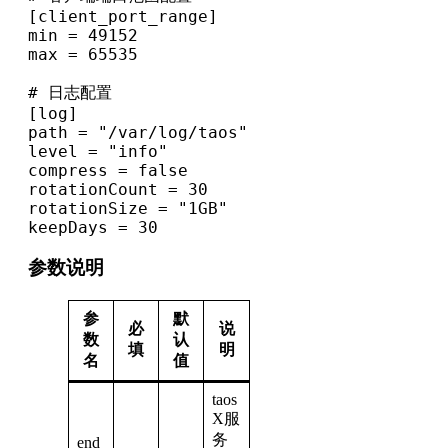
[client_port_range]

min = 49152

max = 65535

# 日志配置

[log]

path = "/var/log/taos"

level = "info"

compress = false

rotationCount = 30

rotationSize = "1GB"

keepDays = 30
参数说明
参
默
必
说
数
认
填
明
名
值
taos
X服
务
end