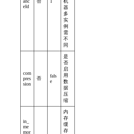
anc
否
1
机
eId
器
多
实
例
需
不
同
是
否
启
com
用
fals
否
pres
e
数
sion
据
压
缩
内
存
in_
缓
me
存
mor