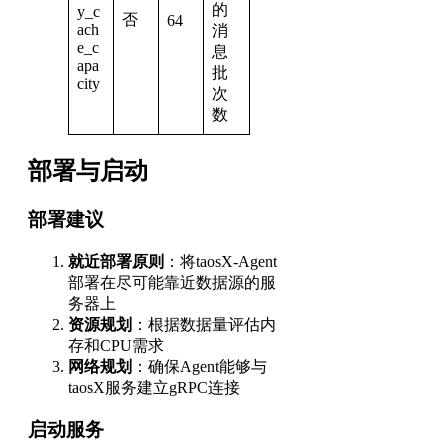
的
y_c
否
64
ach
消
e_c
息
apa
批
city
次
数
部署与启动
部署建议
就近部署原则
：将taosX-Agent
部署在尽可能靠近数据源的服
务器上
资源规划
：根据数据量评估内
存和CPU需求
网络规划
：确保Agent能够与
taosX服务建立gRPC连接
启动服务