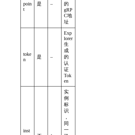
poin
是
–
的
t
gRP
C地
址
Exp
lorer
生
成
toke
是
–
的
n
认
证
Tok
en
实
例
标
识
，
同
一
inst