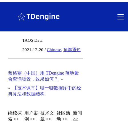
跳
至
内
容
TAOS Data
2021-12-20 /
Chinese
,
顶部通知
新版本发布，立即体验
蓝格赛（中国）用 TDengine 落地聚
合查询场景，效果如何？
»
«
【技术课堂】聊一聊数据库中的经
典算法和数据结构
继续探
用户案
技术文
社区活
新闻
>>
索 >>
例 >>
章 >>
动 >>