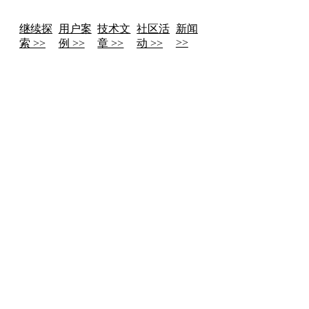
继续探
用户案
技术文
社区活
新闻
>>
索 >>
例 >>
章 >>
动 >>