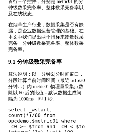
首行三个控件，分别是 metric01 的分
钟级数采完备率、整体数采完备率以
及在线状态。
在烟草生产行业，数据采集是否有缺
漏，是企业数据运营管理的基础。在
本文中我们提出两个指标来衡量数采
完备：分钟级数采完备率、整体数采
完备率。
9.1 分钟级数采完备率
算法说明：以一分钟划分时间窗口，
分段计算当前时间区间（最近 5/15/30
分钟…）内 metric01 物理量采集点数
除以 60 后的比值 – 默认数据生成间
隔为 1000ms，即 1 秒。
select _wstart, 
count(*)/60 from 
opcdemo.$metric01 where 
_c0 >= $from and _c0 < $to 