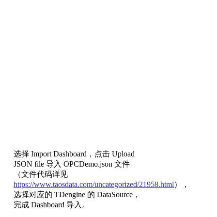
选择 Import Dashboard，点击 Upload
JSON file 导入 OPCDemo.json 文件
（文件代码详见
https://www.taosdata.com/uncategorized/21958.html
），
选择对应的 TDengine 的 DataSource，
完成 Dashboard 导入。