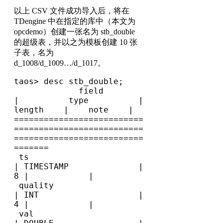
以上 CSV 文件成功导入后，将在
TDengine 中在指定的库中（本文为
opcdemo）创建一张名为 stb_double
的超级表，并以之为模板创建 10 张
子表，名为
d_1008/d_1009…/d_1017。
taos> desc stb_double;

             field              
|          type          |   
length    |    note    |

==========================
==========================
==========================
=======

 ts                             
| TIMESTAMP              |           
8 |            |

 quality                        
| INT                    |           
4 |            |

 val                            