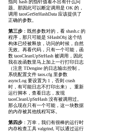
指向 hash 的指针值看不出有什么问
题。那因此可以断定调用是 OK 的，
调用 taosGetStrHashData 应该提供了
正确的参数。
第三步
：既然参数对的，看 shash.c 的
程序，那只可能是 SHashObj 这个结
构体已经被释放，访问的时候，自然
无效。再看代码，只有一个可能，函
数 taosCleanUpStrHash 被调用，因此
我在改函数里马上加上一行打印日志
（注意 TDengine 的日志输出控制，
系统配置文件 taos.cfg 里参数
asyncLog 要设置为 1，否则 crash
时，有可能日志不打印出来）。重新
运行脚本，查看日志，发现
taosCleanUpStrHash 没有被调用过。
那么现在只有一个可能，这一块数据
的内存被其他线程写坏。
第四步
：万幸，我们有很棒的运行时
内存检查工具 valgrind, 可以通过运行