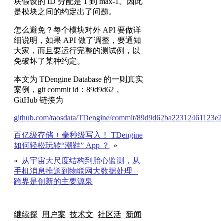
块假设的 ID 分配是 1 到 max-1。因此
是模块之间的约定出了问题。
怎么避免？每个模块对外 API 要做详
细说明，如果 API 做了调整，要通知
大家，而且要运行完整的测试例，以
免破坏了某种约定。
本文为 TDengine Database 的一则真实
案例，git commit id：89d9d62，
GitHub 链接为
github.com/taosdata/TDengine/commit/89d9d62ba22312461123e
百亿级存储 + 毫秒级写入！ TDengine
如何轻松玩转“潮鞋” App ？
»
«
从宇宙大尺度结构到胎心监测，从
手机消息推送到物联网大数据处理 –
跨界是创新的主要源泉
继续探
用户案
技术文
社区活
新闻