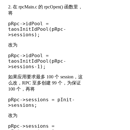
2. 在 rpcMain.c 的 rpcOpen() 函数里，
将
pRpc->idPool = 
taosInitIdPool(pRpc-
>sessions);
改为
pRpc->idPool = 
taosInitIdPool(pRpc-
>sessions-1);
如果应用要求最多 100 个 session，这
么改，RPC 至多创建 99 个，为保证
100 个，再将
pRpc->sessions = pInit-
>sessions;
改为
pRpc->sessions = 