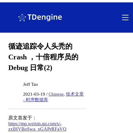
跳
至
内
容
循迹追踪令人头秃的
Crash ，十倍程序员的
Debug 日常(2)
Jeff Tao
2021-03-19 /
Chinese
,
技术文章
- 时序数据库
原文首发于：
https://mp.weixin.qq.com/s/-
zxIHVBoSwa_xGAPrRFaVQ