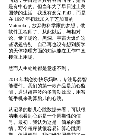
问题，宇宙是否具有各向同性，是否
是有中心的。但当年为了早日过上美
国梦的生活，我没有念完 PhD，而是
在 1997 年初就加入了芝加哥的
Motorola ，放弃做科学家的梦想，做
软件工程师了。从此以后，与相对
论、量子场论、黑洞、宇宙大爆炸这
些话题告别，自己再也没有想到所学
的天体物理方面的知识能在工作中直
接派上用场。
然而人生处处都是意想不到 。
2013 年我创办快乐妈咪，专注母婴智
能硬件。我们的第一款产品是胎心监
测，通过超声波的多普勒效应，用智
能手机来测算胎儿的心跳。
从记录的胎儿心跳数据来看，可以很
清晰地看到心跳是一个周期性的信
号。最初，我认为这是一简单的事
情，写个程序就很容易计算心跳周
期。但没想到，我们研发同学花了一