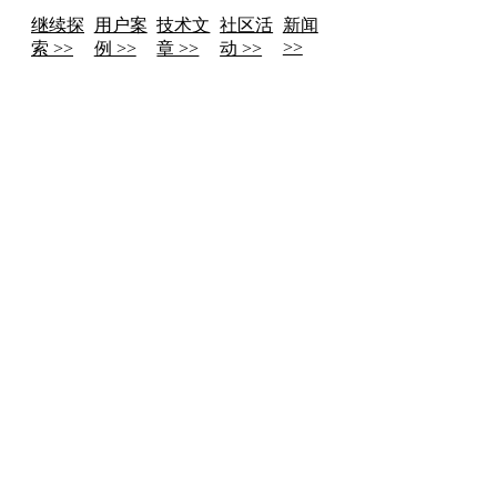
继续探
用户案
技术文
社区活
新闻
>>
索 >>
例 >>
章 >>
动 >>