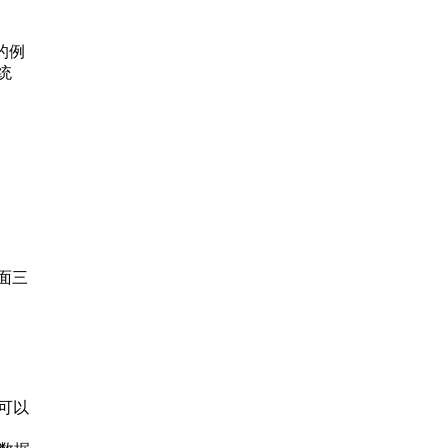
的例
统
面三
可以