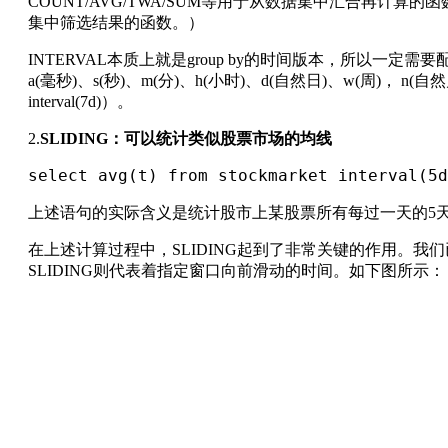
COUNT/AVG/TWA/SUM等用于从数据集中汇合再计算的函数，
集中筛选结果的函数。）
INTERVAL本质上就是group by的时间版本，所以一定
a(毫秒)、s(秒)、m(分)、h(小时)、d(自然日)、w(周)， n(自
interval(7d)）。
2.
SLIDING：可以统计类似股票市场的均线
select avg(t) from stockmarket interval(5
上述语句的实际含义是统计股市上某股票所有每过一天的5
在上述计算过程中，SLIDING起到了非常关键的作用。我们
SLIDING则代表着指定窗口向前滑动的时间。如下图所示：