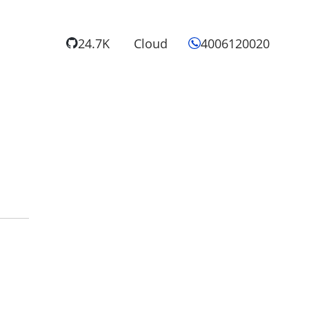
24.7K
Cloud
4006120020