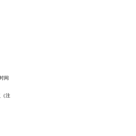
的时间
点（注