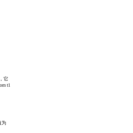
时，它
om t1
值为