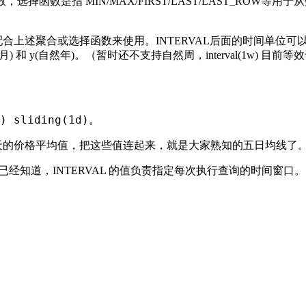
选择函数是指 MIN/MAX/FIRST/LAST/LAST_ROW等用于
需要配合上述聚合或选择函数来使用。INTERVAL后面的时间单位可
然月) 和 y(自然年)。（暂时还不支持自然周，interval(1w) 目前等
d) sliding(1d)。
天的价格平均值，把这些值连起来，就是大家熟知的五日均线了
已经知道，INTERVAL 的值负责指定每次执行查询的时间窗口。