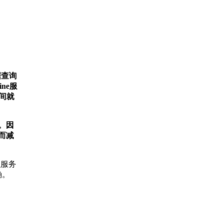
据查询
ne服
间就
。因
而减
以服务
确。