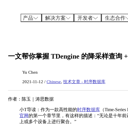
跳
至
内
产品
解决方案
开发者
生态合作
容
一文帮你掌握 TDengine 的降采样查询 
Yu Chen
2021-11-12 /
Chinese
,
技术文章 - 时序数据库
作者：陈玉｜涛思数据
小T导读：作为一款高性能的
时序数据库
（Time-Ser
官网
的第一个章节里，有这样的描述：“无论是十年
上或多个设备上进行聚合。”