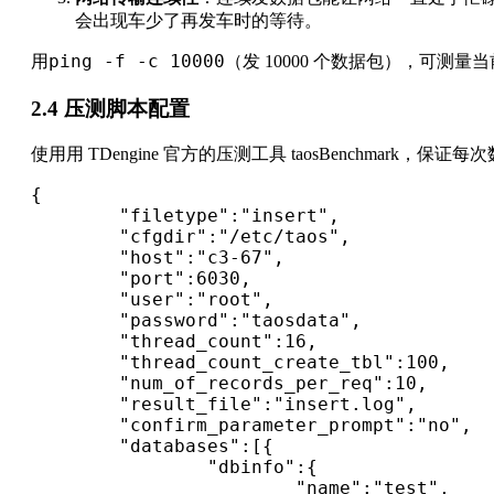
会出现车少了再发车时的等待。
ping -f -c 10000
用
（发 10000 个数据包），可测
2.4 压测脚本配置
使用用 TDengine 官方的压测工具 taosBenchmark
{

        "filetype":"insert",

        "cfgdir":"/etc/taos",

        "host":"c3-67",

        "port":6030,

        "user":"root",

        "password":"taosdata",

        "thread_count":16,

        "thread_count_create_tbl":100,

        "num_of_records_per_req":10,

        "result_file":"insert.log",

        "confirm_parameter_prompt":"no",

        "databases":[{

                "dbinfo":{

                        "name":"test",
