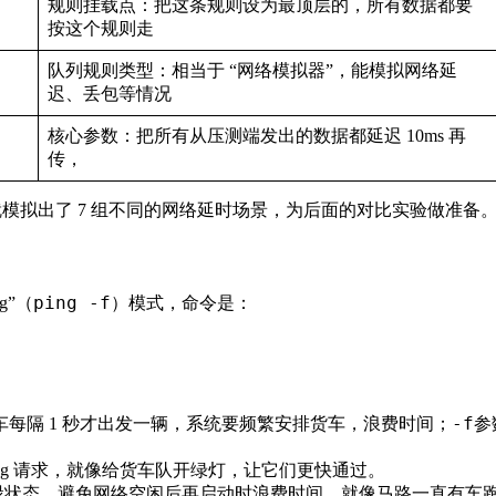
规则挂载点：把这条规则设为最顶层的，所有数据都要
按这个规则走
队列规则类型：相当于 “网络模拟器”，能模拟网络延
迟、丢包等情况
核心参数：把所有从压测端发出的数据都延迟 10ms 再
传，
数值，就模拟出了 7 组不同的网络延时场景，为后面的对比实验做准备
ping -f
g”（
）模式，命令是：
-f
就像货车每隔 1 秒才出发一辆，系统要频繁安排货车，浪费时间；
参
。
ng 请求，就像给货车队开绿灯，让它们更快通过。
碌状态，避免网络空闲后再启动时浪费时间，就像马路一直有车