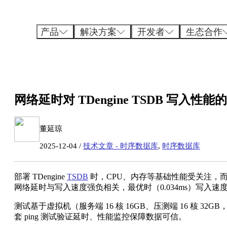
跳
至
内
产品
解决方案
开发者
生态合作
容
网络延时对 TDengine TSDB 写
董延琼
2025-12-04 /
技术文章 - 时序数据库
,
时序数据库
部署 TDengine
TSDB
时，CPU、内存等基础性能受关注，
网络延时与写入速度强负相关
，最优时（0.034ms）写入速度达 
测试基于虚拟机（服务端 16 核 16GB、压测端 16 核 32GB，均
套 ping 测试验证延时、性能监控保障数据可信。