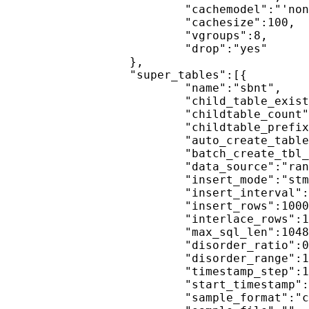
                        "cachemodel":"'none'",

                        "cachesize":100,

                        "vgroups":8,

                        "drop":"yes"

                },

                "super_tables":[{

                        "name":"sbnt",

                        "child_table_exists":"no",

                        "childtable_count":80000,

                        "childtable_prefix":"tbtf_",

                        "auto_create_table":"no",

                        "batch_create_tbl_num":2000,

                        "data_source":"rand",

                        "insert_mode":"stmt2",

                        "insert_interval":0,

                        "insert_rows":10000,

                        "interlace_rows":10,

                        "max_sql_len":1048576,

                        "disorder_ratio":0,

                        "disorder_range":1000,

                        "timestamp_step":10000,

                        "start_timestamp":"2020-10-01 00:00:10",

                        "sample_format":"csv",
