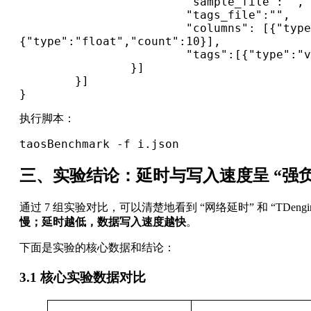
                        "sample_file":"",

                        "tags_file":"",

                        "columns": [{"type":"varchar","len":10,"count":1},
{"type":"float","count":10}],

                        "tags":[{"type":"varchar","len":10,"count":1}]

                }]

        }]

}
执行脚本：
taosBenchmark -f i.json
三、实验结论：延时与写入速度呈 “强负
通过 7 组实验对比，可以清楚地看到 “网络延时” 和 “TDengi
慢；延时越低，数据写入速度越快
。
下面是实验的核心数据和结论：
3.1 核心实验数据对比