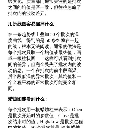
续变化。质量部门通常关注的是批次
之间的均值是否一致，但往往忽略了
批次内的波动差异。
用折线图容易漏掉什么
：
在一条趋势线上叠加 50 个批次的温
度曲线，得到的是 50 条纠缠在一起
的线，根本无法阅读。通常的做法是
每个批次只取一个均值或最终值，画
成一根柱状图——这样可以看到批次
间的差异，但完全丢失了批次内的波
动信息。一个在批次内前半段高温、
后半段低温的异常批次，其均值和一
个全程平稳的正常批次可能完全相
同。
蜡烛图能看到什么
：
每个批次用一根蜡烛柱来表示：Open
是批次开始时的参数值，Close 是批
次结束时的值，High/Low 是批次过程
中的极值。50 个批次就是 50 根蜡烛