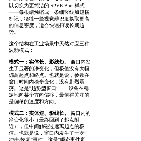
以切换为更简洁的 SPVE Bars 样式
——每根蜡烛缩成一条细竖线加短横
标记，牺牲一些视觉辨识度换取更高
的信息密度，适合快速扫读长期趋
势。
这个结构在工业场景中天然对应三种
波动模式：
模式一：实体长、影线短。
窗口内发
生了显著的净变化，但极值没有大幅
偏离起点和终点。也就是说，参数在
窗口时间内稳步变化，没有剧烈震
荡。这是”趋势型窗口”——设备在稳
定地向某个方向偏移，最值得关注的
是偏移的速度和方向。
模式二：实体短、影线长。
窗口内的
净变化很小（最终回到了起点附
近），但中间触碰过远离起点的极
值。也就是说，窗口内发生了一次”
冲击-恢复”事件。这是”瞬态事件窗