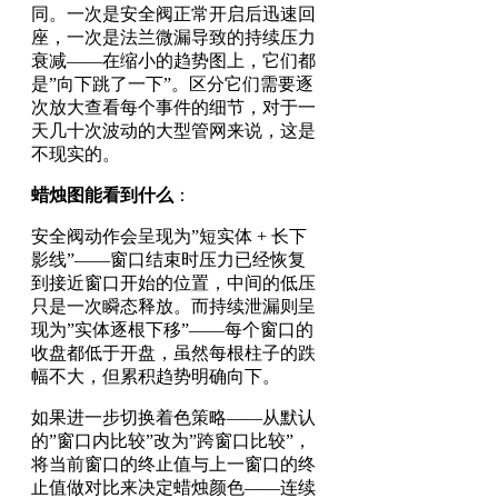
同。一次是安全阀正常开启后迅速回
座，一次是法兰微漏导致的持续压力
衰减——在缩小的趋势图上，它们都
是”向下跳了一下”。区分它们需要逐
次放大查看每个事件的细节，对于一
天几十次波动的大型管网来说，这是
不现实的。
蜡烛图能看到什么
：
安全阀动作会呈现为”短实体 + 长下
影线”——窗口结束时压力已经恢复
到接近窗口开始的位置，中间的低压
只是一次瞬态释放。而持续泄漏则呈
现为”实体逐根下移”——每个窗口的
收盘都低于开盘，虽然每根柱子的跌
幅不大，但累积趋势明确向下。
如果进一步切换着色策略——从默认
的”窗口内比较”改为”跨窗口比较”，
将当前窗口的终止值与上一窗口的终
止值做对比来决定蜡烛颜色——连续