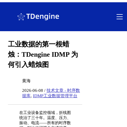
跳
至
内
容
工业数据的第一根蜡
烛：TDengine IDMP 为
何引入蜡烛图
黄海
2026-06-08 /
技术文章 - 时序数
据库
,
IDMP工业数据管理平台
在工业设备监控领域，折线图
统治了三十年。温度、压力、
振动、电流——所有的时序数