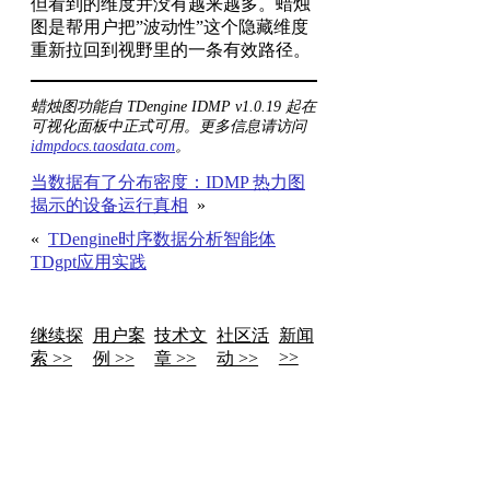
但看到的维度并没有越来越多。蜡烛
图是帮用户把”波动性”这个隐藏维度
重新拉回到视野里的一条有效路径。
蜡烛图功能自 TDengine IDMP v1.0.19 起在
可视化面板中正式可用。更多信息请访问
idmpdocs.taosdata.com
。
当数据有了分布密度：IDMP 热力图
揭示的设备运行真相
»
«
TDengine时序数据分析智能体
TDgpt应用实践
继续探
用户案
技术文
社区活
新闻
>>
索 >>
例 >>
章 >>
动 >>