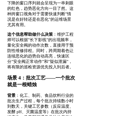
下降的窗口序列就会呈现为一串刺眼
的红色，趋势恶化方向一目了然。这
种跨窗口视角对于需要快速判断”情
况是在好转还是在恶化”的运维场景
尤其有用。
这个信息帮助做什么决策
：维护工程
师可以根据”长下影线”的出现频率，
量化安全阀的动作次数，直接用于预
防性维修排程。同时，跨周期着色让
连续恶化的趋势自动高亮，快速区
分”安全阀正常动作”和”疑似泄漏”，
将有限的巡检资源优先投入到后者。
场景 4：批次工艺——一个批次
就是一根蜡烛
背景
：化工、制药、食品饮料行业的
批次生产过程，每个批次持续数小时
到数天，关键工艺参数（反应温度、
发酵 pH、灭菌温度等）在批次内持