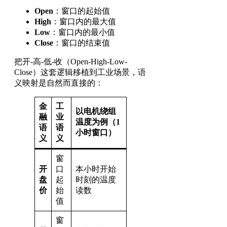
Open
：窗口的起始值
High
：窗口内的最大值
Low
：窗口内的最小值
Close
：窗口的结束值
把开-高-低-收（Open-High-Low-
Close）这套逻辑移植到工业场景，语
义映射是自然而直接的：
金
工
以电机绕组
融
业
温度为例（1
语
语
小时窗口）
义
义
窗
开
口
本小时开始
盘
起
时刻的温度
价
始
读数
值
窗