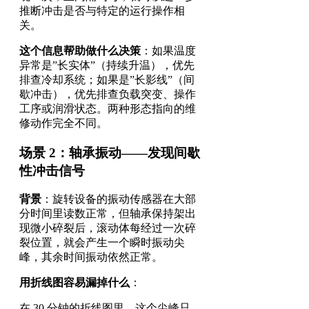
推断冲击是否与特定的运行操作相
关。
这个信息帮助做什么决策
：如果温度
异常是”长实体”（持续升温），优先
排查冷却系统；如果是”长影线”（间
歇冲击），优先排查负载突变、操作
工序或润滑状态。两种形态指向的维
修动作完全不同。
场景 2：轴承振动——发现间歇
性冲击信号
背景
：旋转设备的振动传感器在大部
分时间里读数正常，但轴承保持架出
现微小碎裂后，滚动体每经过一次碎
裂位置，就会产生一个瞬时振动尖
峰，其余时间振动依然正常。
用折线图容易漏掉什么
：
在 30 分钟的折线图里，这个尖峰只