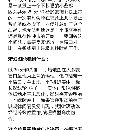
是一条线上一个不起眼的小凸起——
因为其余 29 分 59 秒的数据都是正常
的，一次瞬时尖峰在视觉上几乎被正
常的基线吞没了。即使注意到了这个
凸起，也无法判断这是一个孤立事件
还是规律性冲击的开始——要回答这
个问题，需要反复缩放、逐窗口对
比，在折线图上是极其耗时的工作。
蜡烛图能看到什么
：
以 30 分钟为窗口，蜡烛图在大多数
窗口呈现为正常的矮柱。但每隔若干
个窗口，会出现一个”极短实体 + 极
长影线”的柱子——实体正常说明整
体振动水平未恶化，影线突兀说明有
一个瞬时冲击。如果这种形态的柱子
以规律间隔反复出现，就和”滚动体
经过碎裂位置”的物理模型高度吻
合。
这个信息帮助做什么决策
：在振动基