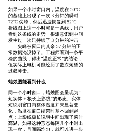
如果一个小时窗口内，温度在 50°C
的基础上出现了一次 3 分钟的瞬时
72°C 尖峰，然后迅速恢复到 52°C，
折线图上这一小时就是一条线，用户
看到这条线的走势，很难意识到中间
发生过一次只持续了 3 分钟的冲击
——尖峰被窗口内其余 57 分钟的正
常数据淹没掉了。工程师看到一条平
稳的曲线，得出”温度正常”的结论，
但实际上电机可能经历了数次短暂的
过载冲击。
蜡烛图能看到什么
：
同一个小时窗口，蜡烛图会呈现为”
短实体 + 极长上影线”的形态。实体
短说明窗口内整体温度并未显著变
化，温度在窗口结束时基本回到起
点；上影线极长说明中间出现了瞬时
高温。如果这种形态每隔几个小时出
现一次，且间隔均匀，就可以进一步