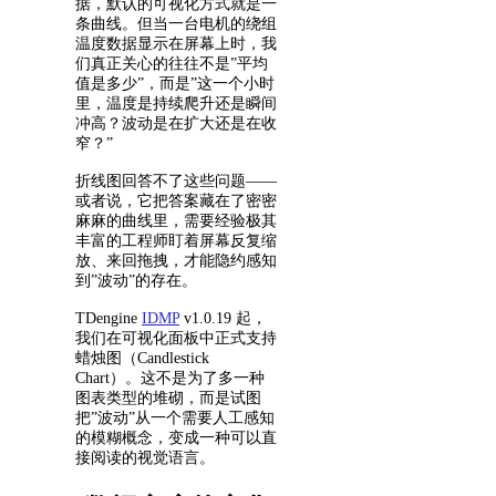
据，默认的可视化方式就是一
条曲线。但当一台电机的绕组
温度数据显示在屏幕上时，我
们真正关心的往往不是”平均
值是多少”，而是”这一个小时
里，温度是持续爬升还是瞬间
冲高？波动是在扩大还是在收
窄？”
折线图回答不了这些问题——
或者说，它把答案藏在了密密
麻麻的曲线里，需要经验极其
丰富的工程师盯着屏幕反复缩
放、来回拖拽，才能隐约感知
到”波动”的存在。
TDengine
IDMP
v1.0.19 起，
我们在可视化面板中正式支持
蜡烛图（Candlestick
Chart）。这不是为了多一种
图表类型的堆砌，而是试图
把”波动”从一个需要人工感知
的模糊概念，变成一种可以直
接阅读的视觉语言。