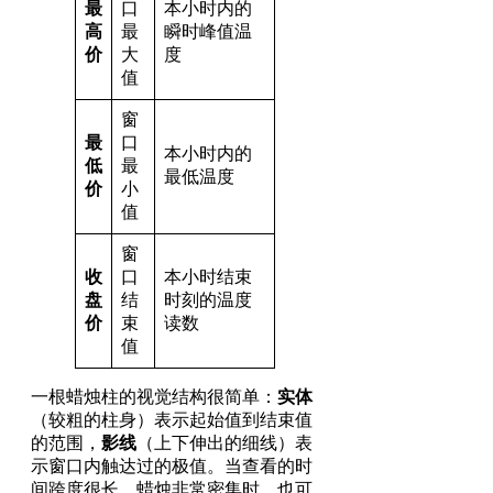
最
口
本小时内的
高
最
瞬时峰值温
价
大
度
值
窗
最
口
本小时内的
低
最
最低温度
价
小
值
窗
收
口
本小时结束
盘
结
时刻的温度
价
束
读数
值
一根蜡烛柱的视觉结构很简单：
实体
（较粗的柱身）表示起始值到结束值
的范围，
影线
（上下伸出的细线）表
示窗口内触达过的极值。当查看的时
间跨度很长、蜡烛非常密集时，也可