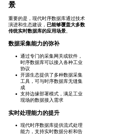
景
重要的是，现代时序数据库通过技术
演进和生态建设，
已能够覆盖大多数
传统实时数据库的应用场景
。
数据采集能力的弥补
通过专门的采集网关或软件，
时序数据库可以接入各种工业
协议
开源生态提供了多种数据采集
工具，可与时序数据库无缝集
成
支持边缘部署模式，满足工业
现场的数据接入需求
实时处理能力的提升
现代时序数据库提供流式处理
能力，支持实时数据分析和告