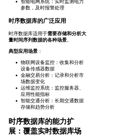
智能电网系统：实时监测电力
参数，及时报警处理
时序数据库的广泛应用
时序数据库适用于
需要存储和分析大
量时间序列数据的各种场景
。
典型应用场景
：
物联网设备监控：收集和分析
设备传感器数据
金融交易分析：记录和分析市
场数据变化
运维监控系统：监控服务器、
应用性能指标
智能交通分析：长期交通数据
存储和趋势分析
时序数据库的能力扩
展：覆盖实时数据库场