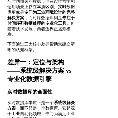
与时间相关的数据，但在设计哲学和
适用场景上存在本质区别。实时数据
库更像是
专门为工业环境设计的完整
解决方案
，而时序数据库则是
专注于
时间序列数据处理的专业化工具
。但
随着技术发展，两者边界正逐渐模
糊。
下面通过三大核心差异帮助您建立清
晰的认知框架。
差异一：定位与架构
——系统级解决方案 vs
专业化数据引擎
实时数据库的全面性
实时数据库本质上是一个
系统级解决
方案
，而不只是一个数据库。它起源
于工业自动化领域，专门为满足工业