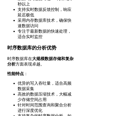
秒以上
支持实时数据反馈控制，响应
延迟极低
采用内存数据库技术，确保快
速数据访问
专注于最新数据的快速处理，
适合实时监控
时序数据库的分析优势
时序数据库在
大规模数据存储和复杂
分析
方面表现卓越。
性能特点
：
优异的写入吞吐量，适合高频
数据采集
高效的数据压缩技术，大幅减
少存储空间占用
针对时间范围查询和聚合分析
进行深度优化
支持复杂的时序数据分析，如