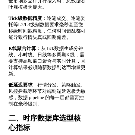
全市场多品种并行接入时，总数据吞
吐规模极为庞大。
Tick级数据精度
：逐笔成交、逐笔委
托等L2/L3级别数据要求毫秒甚至微
秒级时间戳精度，任何时间错乱都可
能导致行情失真或回测偏差。
K线聚合计算
：从Tick数据生成分钟
线、小时线、日线等多周期K线，需
要支持高频窗口聚合与实时计算，且
计算结果必须随新数据到达而增量更
新。
低延迟要求
：行情分发、策略触发、
风控拦截等环节对端到端延迟极为敏
感，数据 pipeline 的每一层都需要控
制在毫秒级别。
二、时序数据库选型核
心指标