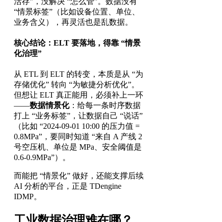
活存”，没解决 “怎么管”。数据没有
“情景标签”（比如设备位置、单位、
业务含义），再灵活也是乱数据。
核心结论：ELT 要落地，得靠 “情景
化治理”
从 ETL 到 ELT 的转变，本质是从 “为
存储优化” 转向 “为敏捷分析优化”。
但想让 ELT 真正能用，必须补上一环
——
数据情景化
：给每一条时序数据
打上 “业务标签”，让数据自己 “说话”
（比如 “2024-09-01 10:00 的压力值 =
0.8MPa”，要同时知道 “来自 A 产线 2
号空压机、单位是 MPa、安全阈值是
0.6-0.9MPa”）。
而能把 “情景化” 做好，还能支撑后续
AI 分析的平台，正是 TDengine
IDMP。
工业数据治理难在哪？