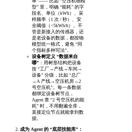
单”—— 比如 “空压机物模
型” 里，明确 “能耗” 的字
段名、单位（kWh）、采
样频率（1 次 / 秒）、安
全阈值（<5kWh/h）。不
管是新接入的传感器，还
是老设备的数据，都按物
模型统一格式，避免 “同
个指标多种写法”。
设备树定义 “数据来自
哪”
：用树形结构把设备
按 “工厂→产线→车间→
设备” 分级，比如 “总厂
→A 产线→空压机房→2
号空压机”。每一条数据
都绑定设备树节点，
Agent 查 “2 号空压机的能
耗” 时，不用翻遍全库，
直接定位节点就能拿到数
据。
成为 Agent 的 “底层技能库”：