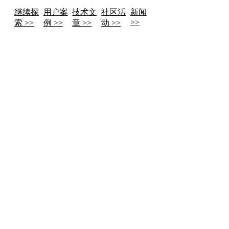
继续探
用户案
技术文
社区活
新闻
>>
索 >>
例 >>
章 >>
动 >>