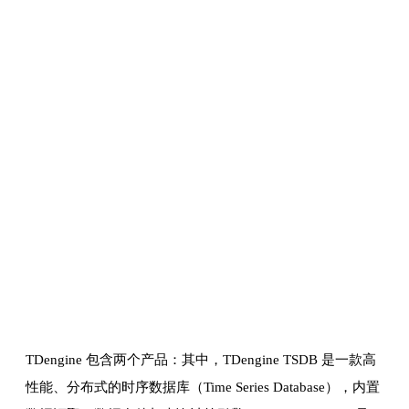
TDengine 包含两个产品：其中，TDengine TSDB 是一款高
性能、分布式的时序数据库（Time Series Database），内置