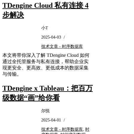
TDengine Cloud 私有连接 4
步解决
小T
2025-04-03
/
技术文章 - 时序数据库
本文将带你深入了解 TDengine Cloud 如何
通过全托管服务与私有连接，帮助企业实
现更安全、更高效、更低成本的数据采集
与传输。
TDengine x Tableau：把百万
级数据“画”给你看
尔悦
2025-04-01
/
技术文章 - 时序数据库
,
时