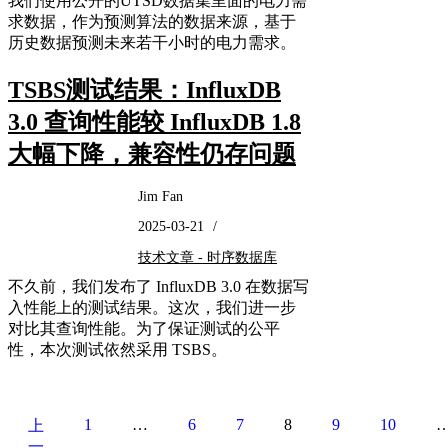
我们使用公开的UTSD数据集里面的电力需
求数据，作为预测算法的数据来源，基于
历史数据预测未来若干小时的电力需求。
TSBS测试结果：InfluxDB
3.0 查询性能较 InfluxDB 1.8
大幅下降，兼容性仍存问题
Jim Fan
2025-03-21
/
技术文章 - 时序数据库
不久前，我们发布了 InfluxDB 3.0 在数据写
入性能上的测试结果。这次，我们进一步
对比其查询性能。为了保证测试的公平
性，本次测试依然采用 TSBS。
1
…
6
7
8
9
10
上
一