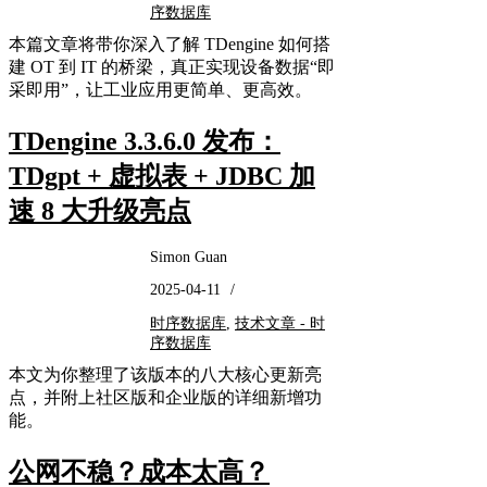
序数据库
本篇文章将带你深入了解 TDengine 如何搭
建 OT 到 IT 的桥梁，真正实现设备数据“即
采即用”，让工业应用更简单、更高效。
TDengine 3.3.6.0 发布：
TDgpt + 虚拟表 + JDBC 加
速 8 大升级亮点
Simon Guan
2025-04-11
/
时序数据库
,
技术文章 - 时
序数据库
本文为你整理了该版本的八大核心更新亮
点，并附上社区版和企业版的详细新增功
能。
公网不稳？成本太高？