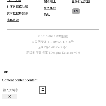
IDMP 文档
招贤纳士
更多行业实践
时序数据库知识
服务条款
EN
实时数据库知识
隐私
博客
资源
© 2017-2025 涛思数据
京公网安备 11010502047618号
京ICP备17069529号-1
新版时序数据库 TDengine Database v3.0
Title
Content content content
关
闭