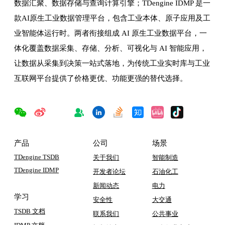
数据汇聚、数据存储与查询计算引擎；TDengine IDMP 是一
款AI原生工业数据管理平台，包含工业本体、原子应用及工
业智能体运行时。两者衔接组成 AI 原生工业数据平台，一
体化覆盖数据采集、存储、分析、可视化与 AI 智能应用，
让数据从采集到决策一站式落地，为传统工业实时库与工业
互联网平台提供了价格更优、功能更强的替代选择。
产品
公司
场景
TDengine TSDB
关于我们
智能制造
TDengine IDMP
开发者论坛
石油化工
新闻动态
电力
学习
安全性
大交通
TSDB 文档
联系我们
公共事业