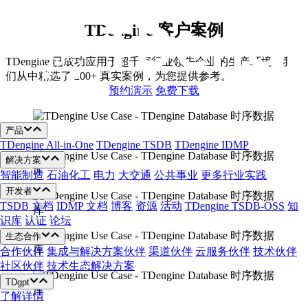
跳
至
TDengine 客户案例
内
容
TDengine 已成功应用于超千家行业领先企业的生产环境。我
们从中精选了 200+ 真实案例，为您提供参考。
预约演示
免费下载
产品
TDengine All-in-One
TDengine TSDB
TDengine IDMP
解决方案
智能制造
石油化工
电力
大交通
公共事业
更多行业实践
开发者
TSDB 文档
IDMP 文档
博客
资源
活动
TDengine TSDB-OSS
知
识库
认证
论坛
生态合作
合作伙伴
集成与解决方案伙伴
渠道伙伴
云服务伙伴
技术伙伴
社区伙伴
技术生态解决方案
TDgpt
了解详情