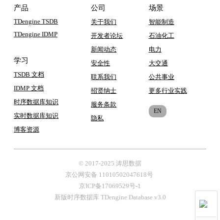
产品
公司
场景
TDengine TSDB
关于我们
智能制造
TDengine IDMP
开发者论坛
石油化工
新闻动态
电力
学习
安全性
大交通
TSDB 文档
联系我们
公共事业
IDMP 文档
招贤纳士
更多行业实践
时序数据库知识
服务条款
EN
实时数据库知识
隐私
博客
资源
© 2017-2025 涛思数据
京公网安备 11010502047618号
京ICP备17069529号-1
新版时序数据库 TDengine Database v3.0